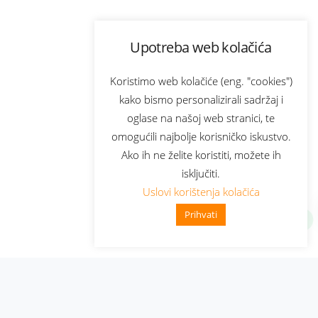
Upotreba web kolačića
Koristimo web kolačiće (eng. "cookies")
kako bismo personalizirali sadržaj i
oglase na našoj web stranici, te
omogućili najbolje korisničko iskustvo.
Ako ih ne želite koristiti, možete ih
isključiti.
Uslovi korištenja kolačića
Prihvati