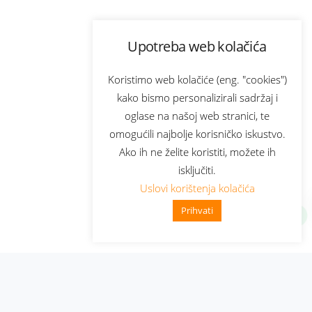
Upotreba web kolačića
Koristimo web kolačiće (eng. "cookies")
kako bismo personalizirali sadržaj i
oglase na našoj web stranici, te
omogućili najbolje korisničko iskustvo.
Ako ih ne želite koristiti, možete ih
isključiti.
Uslovi korištenja kolačića
Prihvati