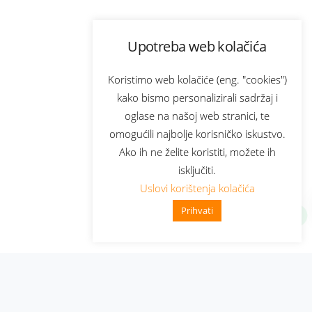
Upotreba web kolačića
Koristimo web kolačiće (eng. "cookies")
kako bismo personalizirali sadržaj i
oglase na našoj web stranici, te
omogućili najbolje korisničko iskustvo.
Ako ih ne želite koristiti, možete ih
isključiti.
Uslovi korištenja kolačića
Prihvati