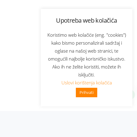
Upotreba web kolačića
Koristimo web kolačiće (eng. "cookies")
kako bismo personalizirali sadržaj i
oglase na našoj web stranici, te
omogućili najbolje korisničko iskustvo.
Ako ih ne želite koristiti, možete ih
isključiti.
Uslovi korištenja kolačića
Prihvati