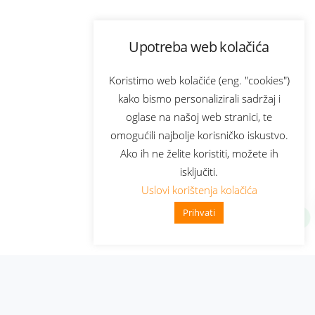
Upotreba web kolačića
Koristimo web kolačiće (eng. "cookies")
kako bismo personalizirali sadržaj i
oglase na našoj web stranici, te
omogućili najbolje korisničko iskustvo.
Ako ih ne želite koristiti, možete ih
isključiti.
Uslovi korištenja kolačića
Prihvati