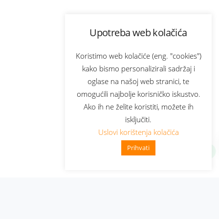
Upotreba web kolačića
Koristimo web kolačiće (eng. "cookies")
kako bismo personalizirali sadržaj i
oglase na našoj web stranici, te
omogućili najbolje korisničko iskustvo.
Ako ih ne želite koristiti, možete ih
isključiti.
Uslovi korištenja kolačića
Prihvati