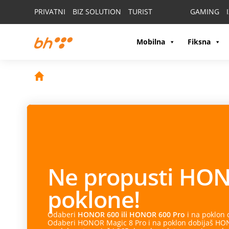
PRIVATNI
BIZ SOLUTION
TURIST
GAMING
Mobilna
Fiksna
Ne propusti
HON
poklone!
Odaberi
HONOR 600 ili HONOR 600 Pro
i na poklon
Odaberi HONOR Magic 8 Pro i na poklon dobijaš HONO