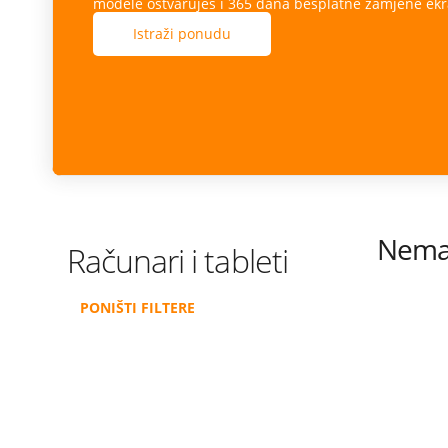
modele ostvaruješ i 365 dana besplatne zamjene ekr
Istraži ponudu
Nema 
Računari i tableti
PONIŠTI FILTERE