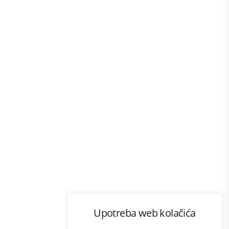
Program lojalnosti
Upotreba web kolačića
com
Bonus plus