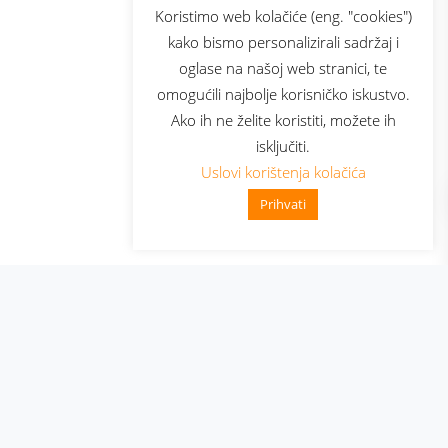
sluga
Prijava za newsletter
Koristimo web kolačiće (eng. "cookies")
kako bismo personalizirali sadržaj i
oglase na našoj web stranici, te
elecom
omogućili najbolje korisničko iskustvo.
Ako ih ne želite koristiti, možete ih
isključiti.
Uslovi korištenja kolačića
Prihvati
👋 Zdravo, kako mogu pomoći