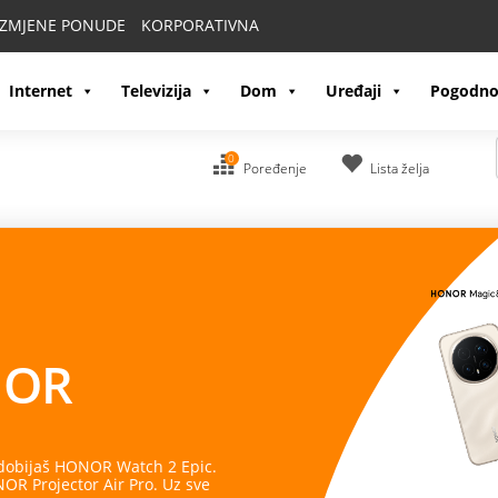
IZMJENE PONUDE
KORPORATIVNA
Internet
Televizija
Dom
Uređaji
Pogodno
0
Poređenje
Lista želja
OR
 dobijaš HONOR Watch 2 Epic.
R Projector Air Pro. Uz sve