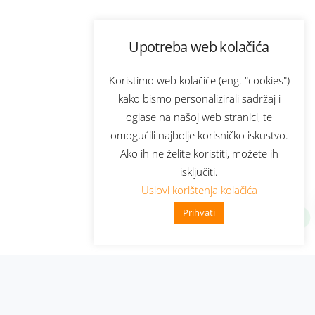
Upotreba web kolačića
Koristimo web kolačiće (eng. "cookies")
kako bismo personalizirali sadržaj i
oglase na našoj web stranici, te
omogućili najbolje korisničko iskustvo.
Ako ih ne želite koristiti, možete ih
isključiti.
Uslovi korištenja kolačića
Prihvati