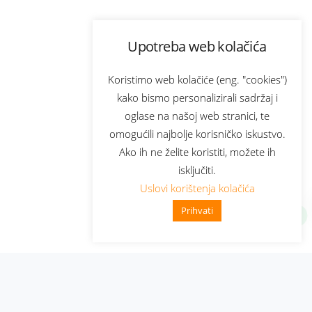
Upotreba web kolačića
Koristimo web kolačiće (eng. "cookies")
kako bismo personalizirali sadržaj i
oglase na našoj web stranici, te
omogućili najbolje korisničko iskustvo.
Ako ih ne želite koristiti, možete ih
isključiti.
Uslovi korištenja kolačića
Prihvati