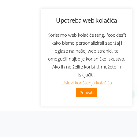
Upotreba web kolačića
Koristimo web kolačiće (eng. "cookies")
kako bismo personalizirali sadržaj i
oglase na našoj web stranici, te
omogućili najbolje korisničko iskustvo.
Ako ih ne želite koristiti, možete ih
isključiti.
Uslovi korištenja kolačića
Prihvati