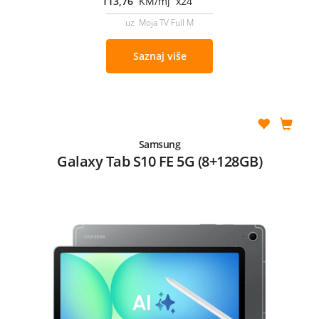
113,76
KM/mj x24
uz Moja TV Full M
Saznaj više
Samsung
Galaxy Tab S10 FE 5G (8+128GB)