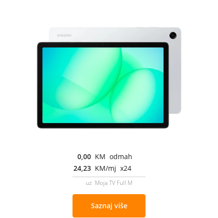
0,00
KM odmah
24,23
KM/mj x24
uz Moja TV Full M
Saznaj više