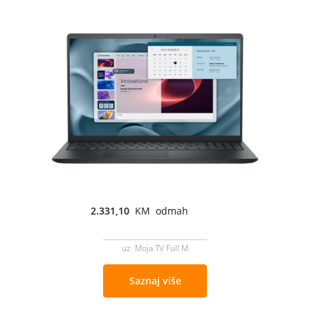
2.331,10
KM odmah
uz Moja TV Full M
Saznaj više