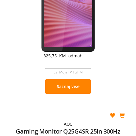
325,75
KM odmah
uz Moja TV Full M
Saznaj više
AOC
Gaming Monitor Q25G4SR 25in 300Hz