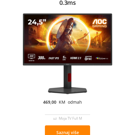
0.3ms
469,00
KM odmah
uz Moja TV Full M
Saznaj više