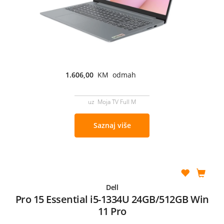
1.606,00
KM odmah
uz Moja TV Full M
Saznaj više
Dell
Pro 15 Essential i5-1334U 24GB/512GB Win
11 Pro