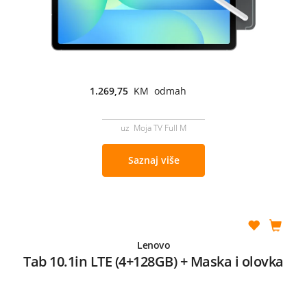
1.269,75
KM odmah
uz Moja TV Full M
Saznaj više
Lenovo
Tab 10.1in LTE (4+128GB) + Maska i olovka