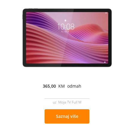
365,00
KM odmah
uz Moja TV Full M
Saznaj više