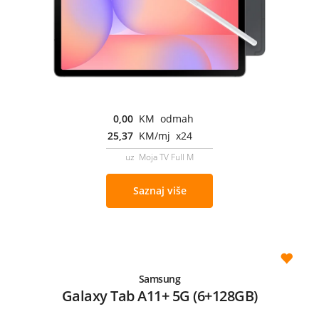
0,00
KM odmah
25,37
KM/mj x24
uz Moja TV Full M
Saznaj više
Samsung
Galaxy Tab A11+ 5G (6+128GB)