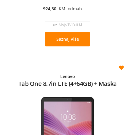
924,30
KM odmah
uz Moja TV Full M
Saznaj više
Lenovo
Tab One 8.7in LTE (4+64GB) + Maska