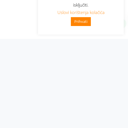
isključiti.
Uslovi korištenja kolačića
Prihvati
Administracija
Nabavke i pozivi
Karijera