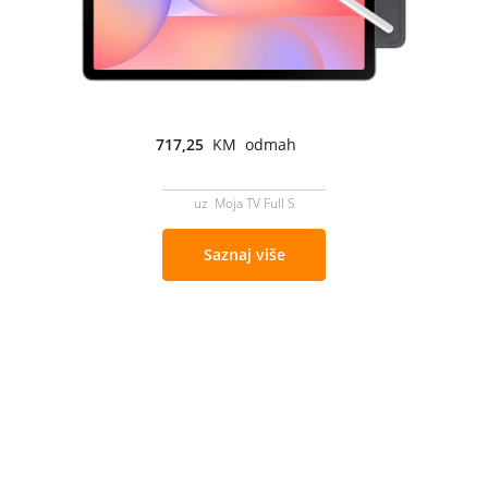
717,25
KM odmah
uz Moja TV Full S
Saznaj više