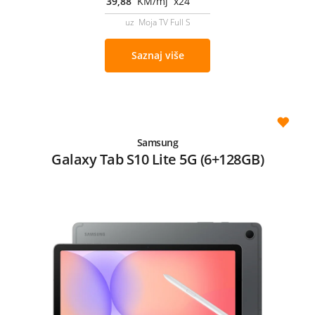
39,88
KM/mj x24
uz Moja TV Full S
Saznaj više
Samsung
Galaxy Tab S10 Lite 5G (6+128GB)