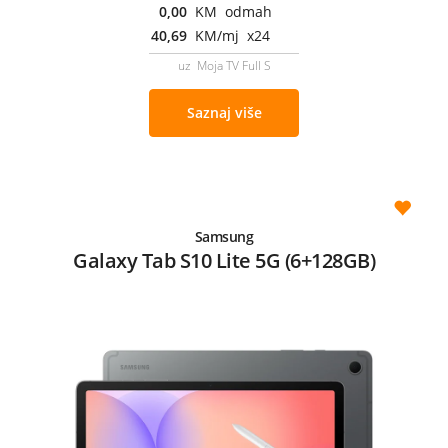
0,00
KM odmah
40,69
KM/mj x24
uz Moja TV Full S
Saznaj više
Samsung
Galaxy Tab S10 Lite 5G (6+128GB)