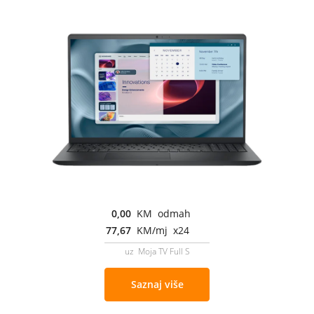
0,00
KM odmah
77,67
KM/mj x24
uz Moja TV Full S
Saznaj više