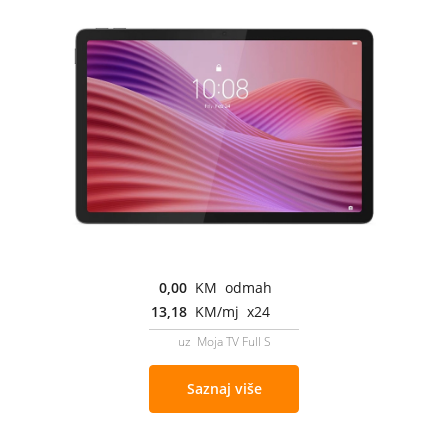
0,00
KM odmah
13,18
KM/mj x24
uz Moja TV Full S
Saznaj više