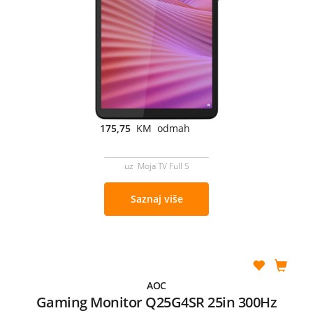
175,75
KM odmah
uz Moja TV Full S
Saznaj više
AOC
Gaming Monitor Q25G4SR 25in 300Hz