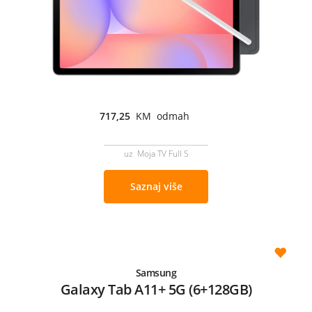
717,25
KM odmah
uz Moja TV Full S
Saznaj više
Samsung
Galaxy Tab A11+ 5G (6+128GB)