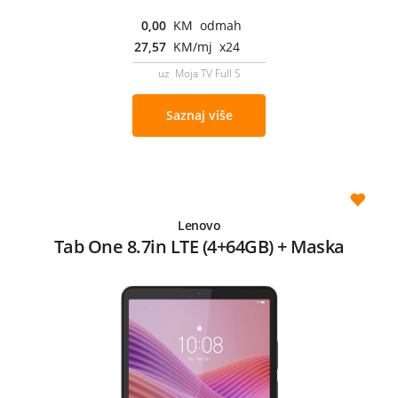
0,00
KM odmah
27,57
KM/mj x24
uz Moja TV Full S
Saznaj više
Lenovo
Tab One 8.7in LTE (4+64GB) + Maska