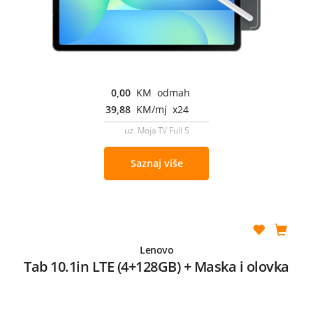
0,00
KM odmah
39,88
KM/mj x24
uz Moja TV Full S
Saznaj više
Lenovo
Tab 10.1in LTE (4+128GB) + Maska i olovka