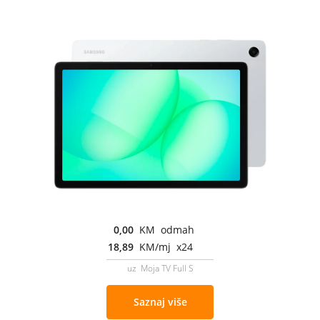
0,00
KM odmah
18,89
KM/mj x24
uz Moja TV Full S
Saznaj više