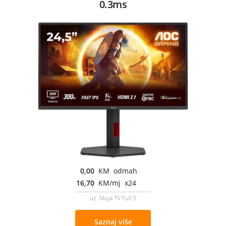
0.3ms
0,00
KM odmah
16,70
KM/mj x24
uz Moja TV Full S
Saznaj više