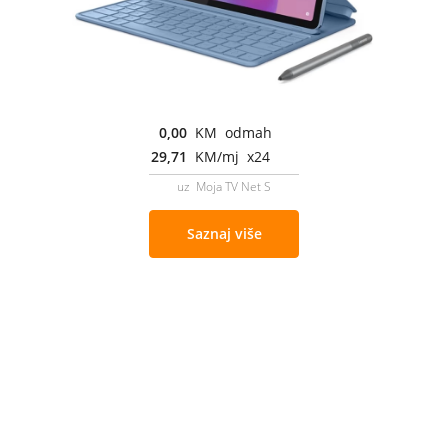
0,00
KM odmah
29,71
KM/mj x24
uz Moja TV Net S
Saznaj više