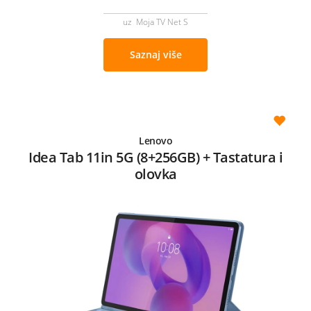
uz Moja TV Net S
Saznaj više
Lenovo
Idea Tab 11in 5G (8+256GB) + Tastatura i
olovka