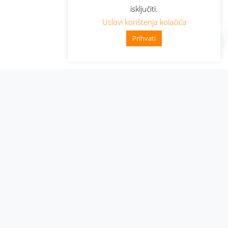
isključiti.
Uslovi korištenja kolačića
Prihvati
Administracija
Nabavke i pozivi
Karijera