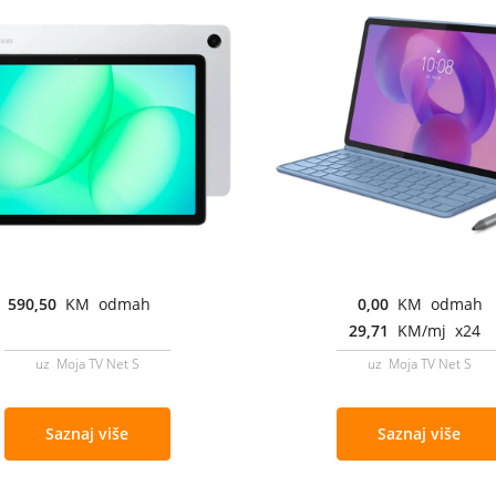
590,50
KM odmah
0,00
KM odmah
29,71
KM/mj x24
uz Moja TV Net S
uz Moja TV Net S
Saznaj više
Saznaj više