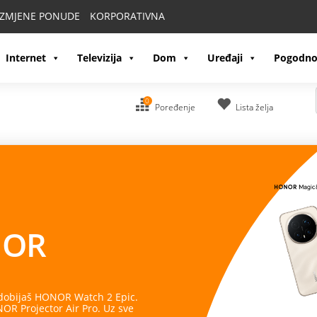
IZMJENE PONUDE
KORPORATIVNA
Internet
Televizija
Dom
Uređaji
Pogodno
0
Poređenje
Lista želja
OR
 dobijaš HONOR Watch 2 Epic.
R Projector Air Pro. Uz sve