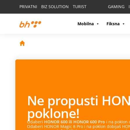
PRIVATNI
BIZ SOLUTION
TURIST
GAMING
Mobilna
Fiksna
Ne propusti
HON
poklone!
Odaberi
HONOR 600 ili HONOR 600 Pro
i na poklon
Odaberi HONOR Magic 8 Pro i na poklon dobijaš HONO