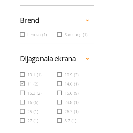
Brend
Lenovo
(1)
Samsung
(1)
Dijagonala ekrana
10.1
(1)
10.9
(2)
11
(2)
14.6
(1)
15.3
(2)
15.6
(9)
16
(6)
23.8
(1)
25
(1)
26.7
(1)
27
(1)
8.7
(1)