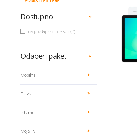
PONIŠTI FILTERE
Dostupno
na prodajnom mjestu
(2)
Odaberi paket
Mobilna
Fiksna
Internet
Moja TV