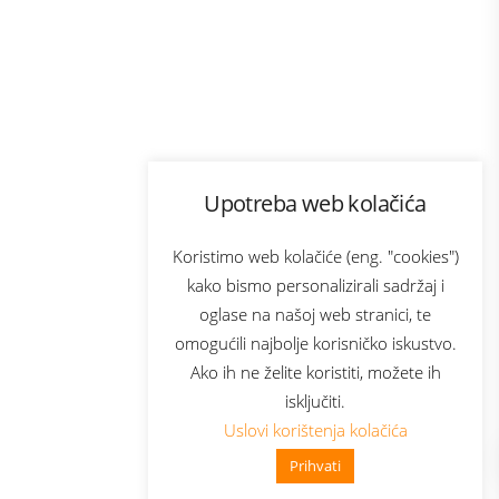
Program lojalnosti
Upotreba web kolačića
com
Bonus plus
sluga
Prijava za newsletter
Koristimo web kolačiće (eng. "cookies")
kako bismo personalizirali sadržaj i
oglase na našoj web stranici, te
elecom
omogućili najbolje korisničko iskustvo.
Ako ih ne želite koristiti, možete ih
isključiti.
Uslovi korištenja kolačića
Prihvati
👋 Zdravo, kako mogu pomoći?