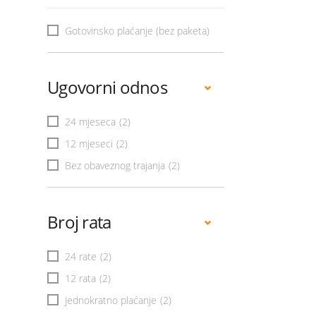
Gotovinsko plaćanje (bez paketa)
Ugovorni odnos
24 mjeseca
(2)
12 mjeseci
(2)
Bez obaveznog trajanja
(2)
Broj rata
24 rate
(2)
12 rata
(2)
Jednokratno plaćanje
(2)