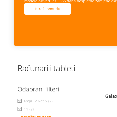
modele ostvaruješ i 365 dana besplatne zamjene ekr
Istraži ponudu
Računari i tableti
Odabrani filteri
Galax
Moja TV Net S
(2)
11
(2)