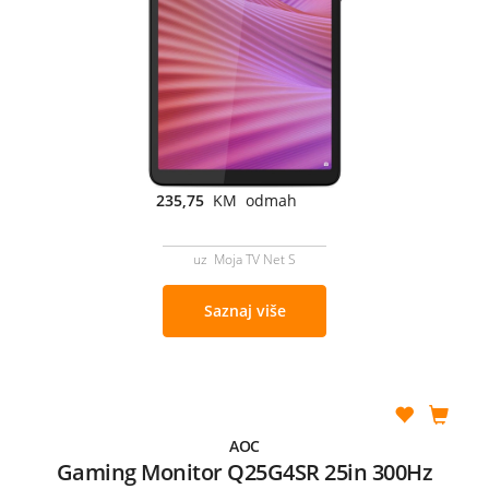
235,75
KM odmah
uz Moja TV Net S
Saznaj više
AOC
Gaming Monitor Q25G4SR 25in 300Hz