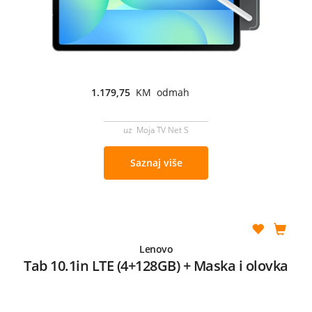
1.179,75
KM odmah
uz Moja TV Net S
Saznaj više
Lenovo
Tab 10.1in LTE (4+128GB) + Maska i olovka