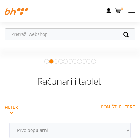
0
Mobilna
Fiksna
Ne propusti
HONOR poklone!
Internet
Uz
HONOR 600, 600 Pro i Magic 8
Pro
od 04.08.–31.08. očekuju te
Televizija
super pokloni!
Istraži ponudu
Dom
Računari i tableti
Uređaji
Pogodnosti
PONIŠTI FILTERE
FILTER
Akcije
Podrška