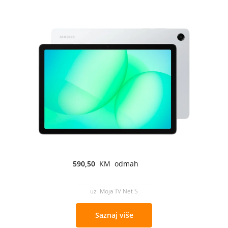
590,50
KM odmah
uz Moja TV Net S
Saznaj više