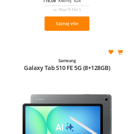
116,08
KM/mj x24
uz Moja TV Net S
Saznaj više
Samsung
Galaxy Tab S10 FE 5G (8+128GB)