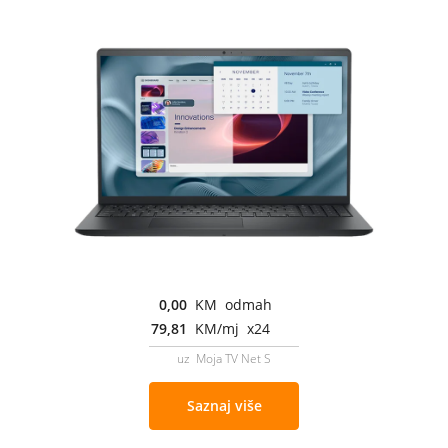
0,00
KM odmah
79,81
KM/mj x24
uz Moja TV Net S
Saznaj više