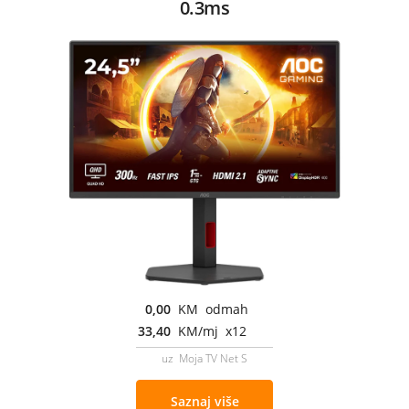
0.3ms
0,00
KM odmah
33,40
KM/mj x12
uz Moja TV Net S
Saznaj više