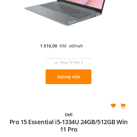
1.516,00
KM odmah
uz Moja TV Net S
Saznaj više
Dell
Pro 15 Essential i5-1334U 24GB/512GB Win
11 Pro