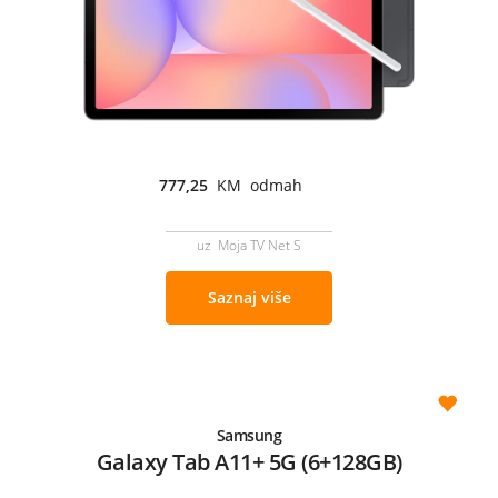
777,25
KM odmah
uz Moja TV Net S
Saznaj više
Samsung
Galaxy Tab A11+ 5G (6+128GB)