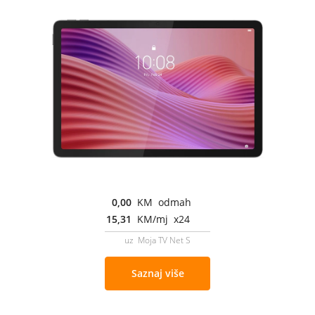
0,00
KM odmah
15,31
KM/mj x24
uz Moja TV Net S
Saznaj više