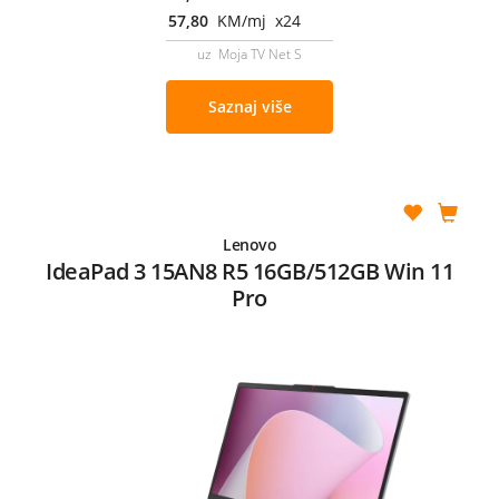
57,80
KM/mj x24
uz Moja TV Net S
Saznaj više
Lenovo
IdeaPad 3 15AN8 R5 16GB/512GB Win 11
Pro