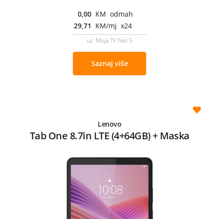
0,00
KM odmah
29,71
KM/mj x24
uz Moja TV Net S
Saznaj više
Lenovo
Tab One 8.7in LTE (4+64GB) + Maska