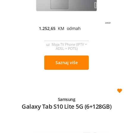
1.252,65
KM odmah
uz Moja TV Phone (IPTV +
ADSL + POTS)
Saznaj više
Samsung
Galaxy Tab S10 Lite 5G (6+128GB)