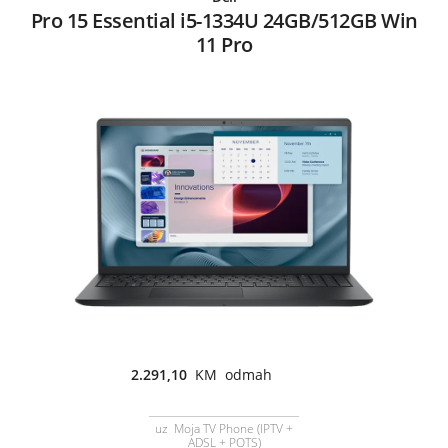
Pro 15 Essential i5-1334U 24GB/512GB Win
11 Pro
2.291,10
KM odmah
uz Moja TV Phone (IPTV +
ADSL + POTS)