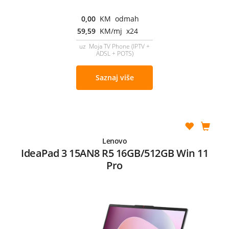
0,00
KM odmah
59,59
KM/mj x24
uz Moja TV Phone (IPTV +
ADSL + POTS)
Saznaj više
Lenovo
IdeaPad 3 15AN8 R5 16GB/512GB Win 11
Pro