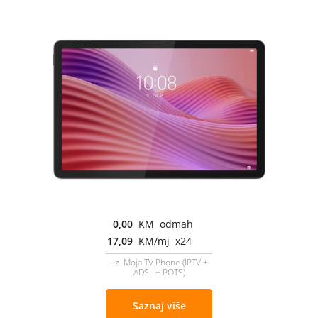
0,00
KM odmah
17,09
KM/mj x24
uz Moja TV Phone (IPTV +
ADSL + POTS)
Saznaj više