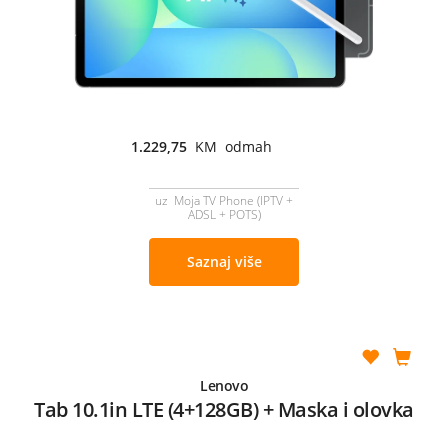
1.229,75
KM odmah
uz Moja TV Phone (IPTV +
ADSL + POTS)
Saznaj više
Lenovo
Tab 10.1in LTE (4+128GB) + Maska i olovka