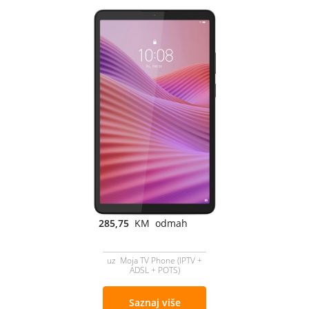
285,75
KM odmah
uz Moja TV Phone (IPTV +
ADSL + POTS)
Saznaj više