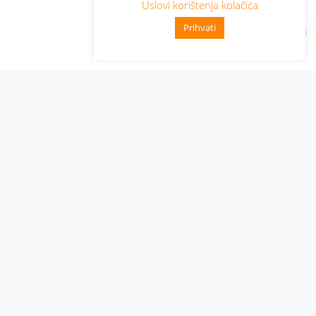
Uslovi korištenja kolačića
Prihvati
Administracija
Nabavke i pozivi
Karijera
Pristup informacijama