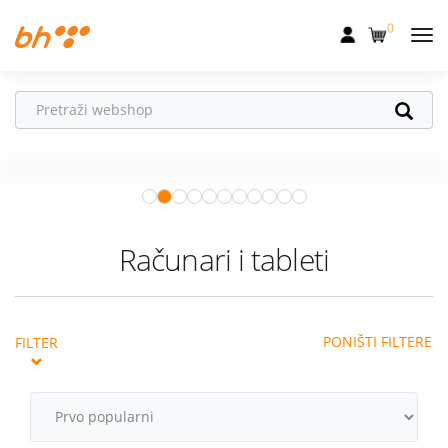
0
Mobilna
Fiksna
Ne propusti
HONOR poklone!
Internet
Uz
HONOR 600, 600 Pro i Magic 8
Pro
od 04.08.–31.08. očekuju te
Televizija
super pokloni!
Istraži ponudu
Dom
Računari i tableti
Uređaji
Pogodnosti
PONIŠTI FILTERE
FILTER
Akcije
Podrška