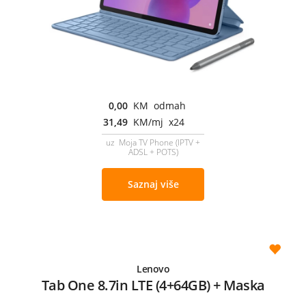
0,00
KM odmah
31,49
KM/mj x24
uz Moja TV Phone (IPTV +
ADSL + POTS)
Saznaj više
Lenovo
Tab One 8.7in LTE (4+64GB) + Maska