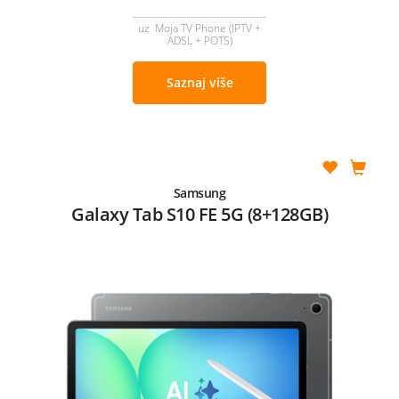
uz Moja TV Phone (IPTV +
ADSL + POTS)
Saznaj više
Samsung
Galaxy Tab S10 FE 5G (8+128GB)