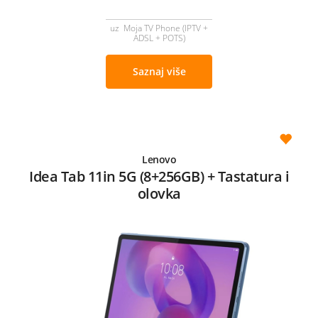
uz Moja TV Phone (IPTV +
ADSL + POTS)
Saznaj više
Lenovo
Idea Tab 11in 5G (8+256GB) + Tastatura i
olovka