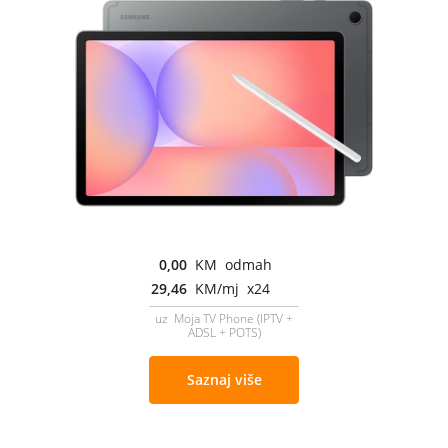
0,00
KM odmah
29,46
KM/mj x24
uz Moja TV Phone (IPTV +
ADSL + POTS)
Saznaj više