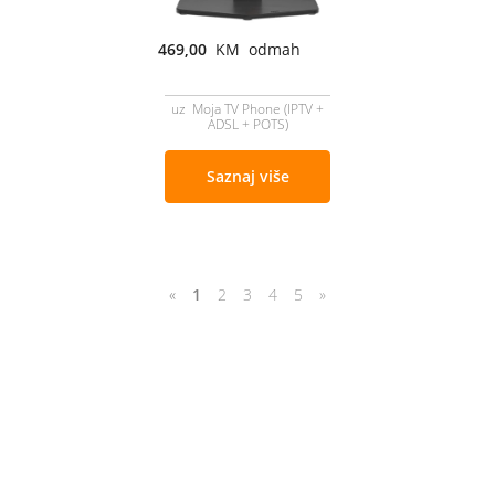
469,00
KM odmah
uz Moja TV Phone (IPTV +
ADSL + POTS)
Saznaj više
«
1
2
3
4
5
»