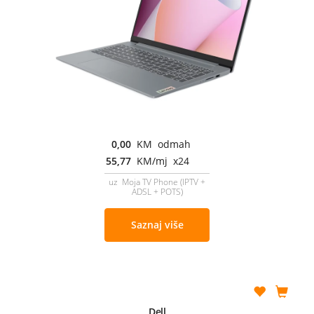
0,00
KM odmah
55,77
KM/mj x24
uz Moja TV Phone (IPTV +
ADSL + POTS)
Saznaj više
Dell