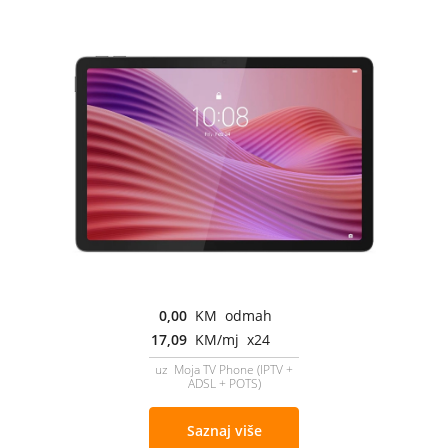
0,00
KM odmah
17,09
KM/mj x24
uz Moja TV Phone (IPTV +
ADSL + POTS)
Saznaj više