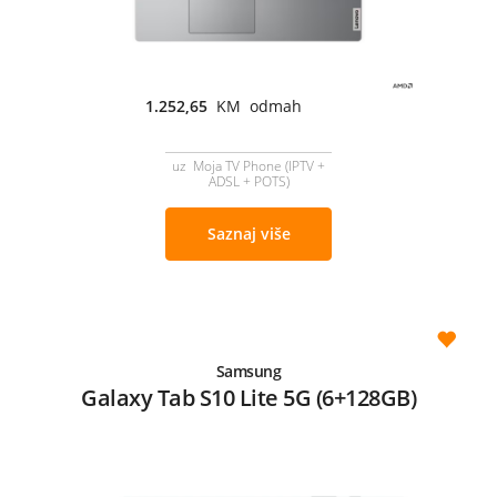
1.252,65
KM odmah
uz Moja TV Phone (IPTV +
ADSL + POTS)
Saznaj više
Samsung
Galaxy Tab S10 Lite 5G (6+128GB)