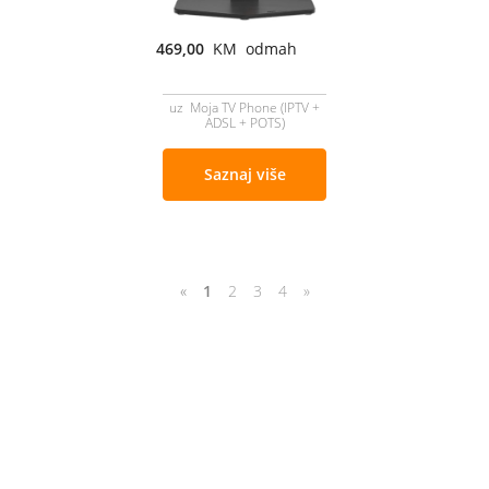
469,00
KM odmah
uz Moja TV Phone (IPTV +
ADSL + POTS)
Saznaj više
«
1
2
3
4
»