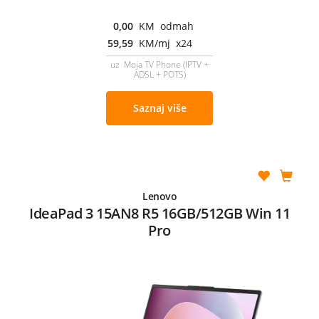
0,00
KM odmah
59,59
KM/mj x24
uz Moja TV Phone (IPTV +
ADSL + POTS)
Saznaj više
Lenovo
IdeaPad 3 15AN8 R5 16GB/512GB Win 11
Pro