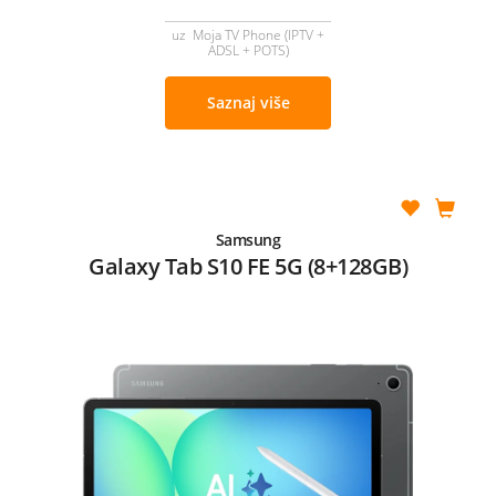
uz Moja TV Phone (IPTV +
ADSL + POTS)
Saznaj više
Samsung
Galaxy Tab S10 FE 5G (8+128GB)