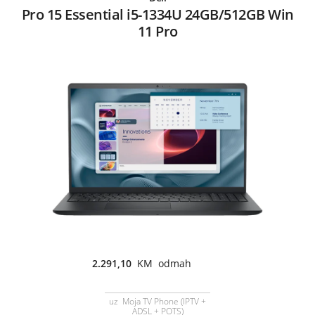
Pro 15 Essential i5-1334U 24GB/512GB Win
11 Pro
2.291,10
KM odmah
uz Moja TV Phone (IPTV +
ADSL + POTS)