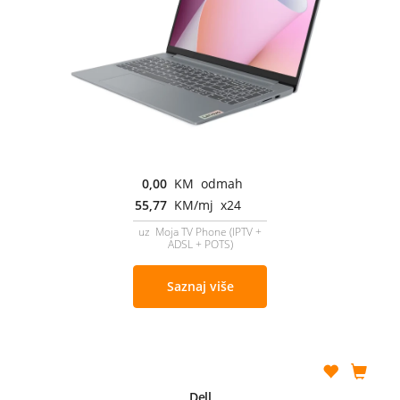
0,00
KM odmah
55,77
KM/mj x24
uz Moja TV Phone (IPTV +
ADSL + POTS)
Saznaj više
Dell