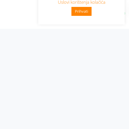
Uslovi korištenja kolačića
Prihvati
Administracija
Nabavke i pozivi
Karijera
Pristup informacijama