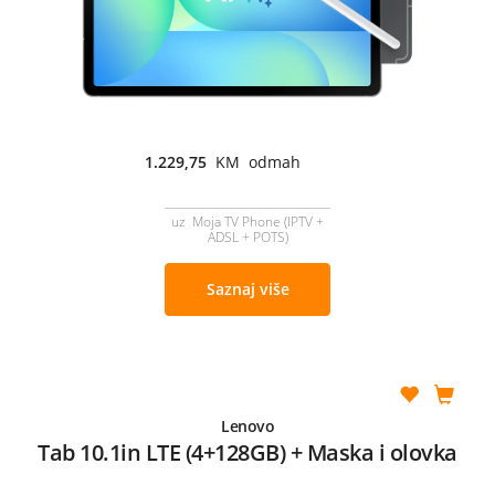
1.229,75
KM odmah
uz Moja TV Phone (IPTV +
ADSL + POTS)
Saznaj više
Lenovo
Tab 10.1in LTE (4+128GB) + Maska i olovka