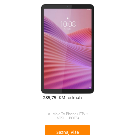
285,75
KM odmah
uz Moja TV Phone (IPTV +
ADSL + POTS)
Saznaj više