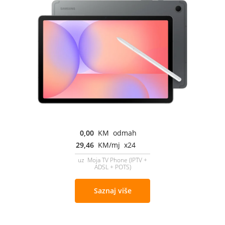
0,00
KM odmah
29,46
KM/mj x24
uz Moja TV Phone (IPTV +
ADSL + POTS)
Saznaj više