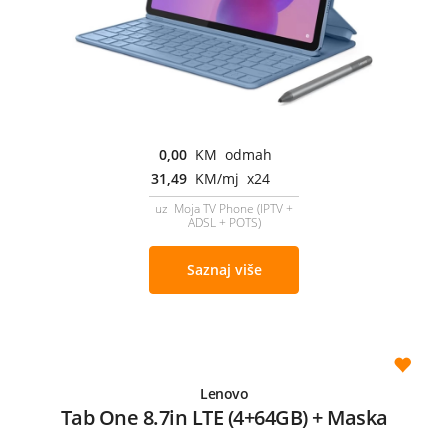
0,00
KM odmah
31,49
KM/mj x24
uz Moja TV Phone (IPTV +
ADSL + POTS)
Saznaj više
Lenovo
Tab One 8.7in LTE (4+64GB) + Maska