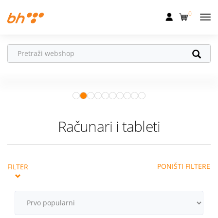
0
Mobilna
Fiksna
Vaš partner u
Internet
pokretu
Apple Watch
– vaš partner za
Televizija
zdraviji i aktivniji život.
Istraži ponudu
Dom
Računari i tableti
Uređaji
Pogodnosti
PONIŠTI FILTERE
FILTER
Akcije
Podrška