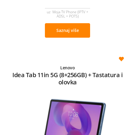
uz Moja TV Phone (IPTV +
ADSL + POTS)
Saznaj više
Lenovo
Idea Tab 11in 5G (8+256GB) + Tastatura i
olovka