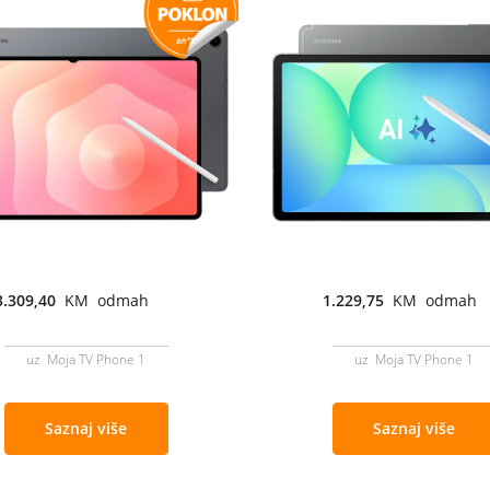
3.309,40
KM odmah
1.229,75
KM odmah
uz Moja TV Phone 1
uz Moja TV Phone 1
Saznaj više
Saznaj više