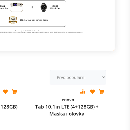
M
v
Lenovo
+128GB)
Tab 10.1in LTE (4+128GB) +
Maska i olovka