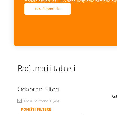
modele ostvaruješ i 365 dana besplatne zamjene ekr
Istraži ponudu
Računari i tableti
Odabrani filteri
Ga
Moja TV Phone 1
(46)
PONIŠTI FILTERE