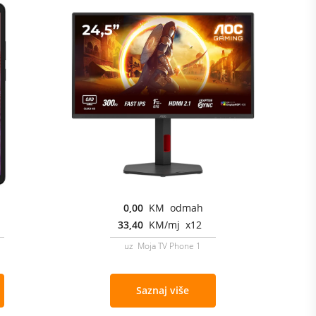
0,00
KM odmah
33,40
KM/mj x12
uz Moja TV Phone 1
Saznaj više