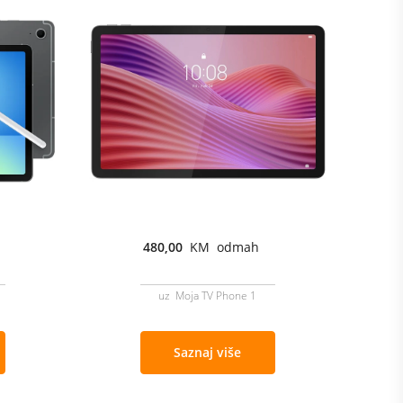
480,00
KM odmah
uz Moja TV Phone 1
Saznaj više