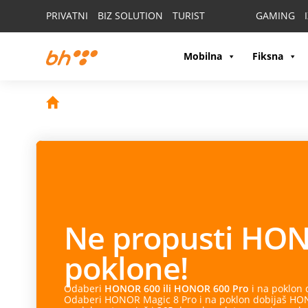
PRIVATNI
BIZ SOLUTION
TURIST
GAMING
Mobilna
Fiksna
Ne propusti
HON
poklone!
Odaberi
HONOR 600 ili HONOR 600 Pro
i na poklon
Odaberi HONOR Magic 8 Pro i na poklon dobijaš HONO