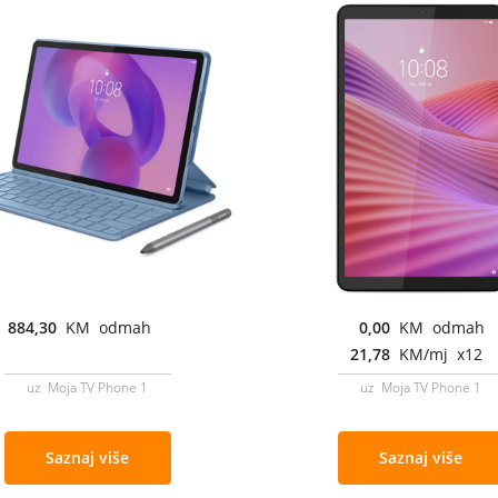
884,30
KM odmah
0,00
KM odmah
21,78
KM/mj x12
uz Moja TV Phone 1
uz Moja TV Phone 1
Saznaj više
Saznaj više