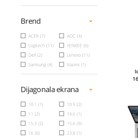
Brend
ACER
(7)
AOC
(4)
Logitech
(11)
YENKEE
(6)
Dell
(2)
Lenovo
(11)
Samsung
(4)
Xiaomi
(1)
I
1
Dijagonala ekrana
10.1
(1)
10.9
(2)
11
(2)
14.6
(1)
15.3
(2)
15.6
(9)
16
(6)
23.8
(1)