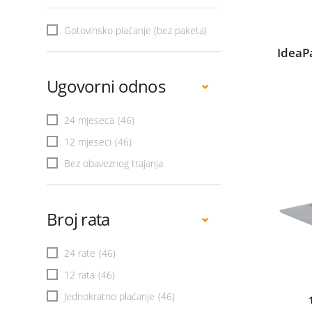
Gotovinsko plaćanje (bez paketa)
IdeaP
Ugovorni odnos
24 mjeseca
(46)
12 mjeseci
(46)
Bez obaveznog trajanja
Broj rata
24 rate
(46)
12 rata
(46)
Jednokratno plaćanje
(46)