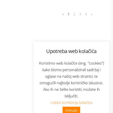
«
1
2
3
4
»
Program lojalnosti
Upotreba web kolačića
com
Bonus plus
sluga
Prijava za newsletter
Koristimo web kolačiće (eng. "cookies")
kako bismo personalizirali sadržaj i
oglase na našoj web stranici, te
elecom
omogućili najbolje korisničko iskustvo.
Ako ih ne želite koristiti, možete ih
isključiti.
Uslovi korištenja kolačića
Prihvati
👋 Zdravo, kako mogu pomoći?