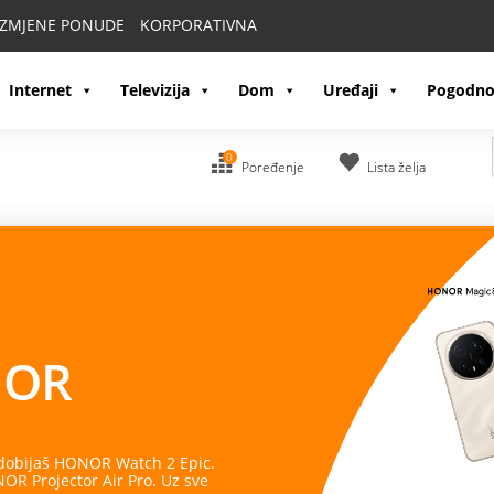
IZMJENE PONUDE
KORPORATIVNA
Internet
Televizija
Dom
Uređaji
Pogodno
0
Poređenje
Lista želja
OR
 dobijaš HONOR Watch 2 Epic.
R Projector Air Pro. Uz sve