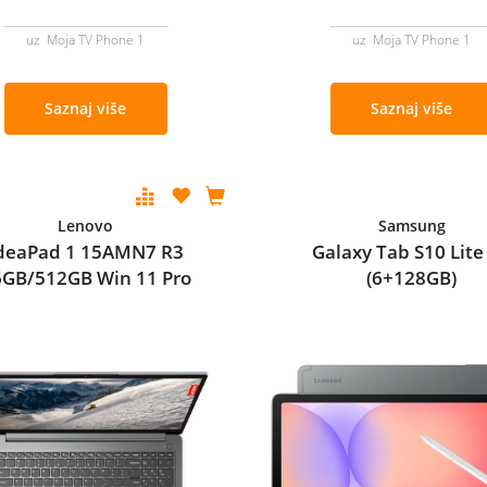
uz Moja TV Phone 1
uz Moja TV Phone 1
Saznaj više
Saznaj više
Lenovo
Samsung
deaPad 1 15AMN7 R3
Galaxy Tab S10 Lite
6GB/512GB Win 11 Pro
(6+128GB)