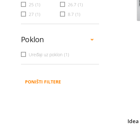
25
(1)
26.7
(1)
27
(1)
8.7
(1)
Poklon
Uređaji uz poklon
(1)
PONIŠTI FILTERE
Idea