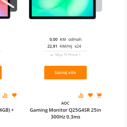
0,00
KM odmah
22,81
KM/mj x24
uz Moja TV Phone 1
Saznaj više
AOC
4GB) +
Gaming Monitor Q25G4SR 25in
300Hz 0.3ms