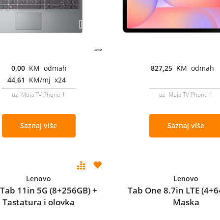
0,00
KM odmah
827,25
KM odmah
44,61
KM/mj x24
uz Moja TV Phone 1
uz Moja TV Phone 1
Saznaj više
Saznaj više
Lenovo
Lenovo
 Tab 11in 5G (8+256GB) +
Tab One 8.7in LTE (4+6
Tastatura i olovka
Maska