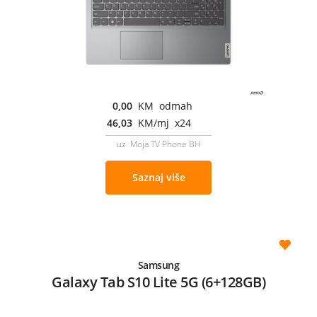
0,00
KM odmah
46,03
KM/mj x24
uz Moja TV Phone BH
Saznaj više
Samsung
Galaxy Tab S10 Lite 5G (6+128GB)