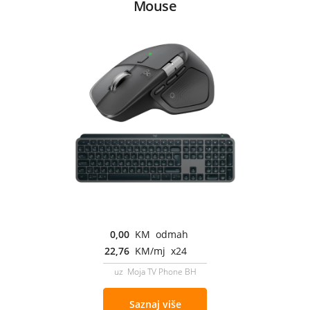
Mouse
0,00
KM odmah
22,76
KM/mj x24
uz Moja TV Phone BH
Saznaj više