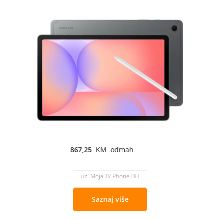
867,25
KM odmah
uz Moja TV Phone BH
Saznaj više