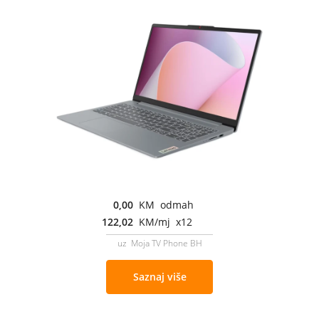
0,00
KM odmah
122,02
KM/mj x12
uz Moja TV Phone BH
Saznaj više