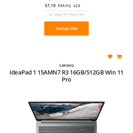
57,19
KM/mj x24
uz Moja TV Phone BH
Saznaj više
Lenovo
IdeaPad 1 15AMN7 R3 16GB/512GB Win 11
Pro