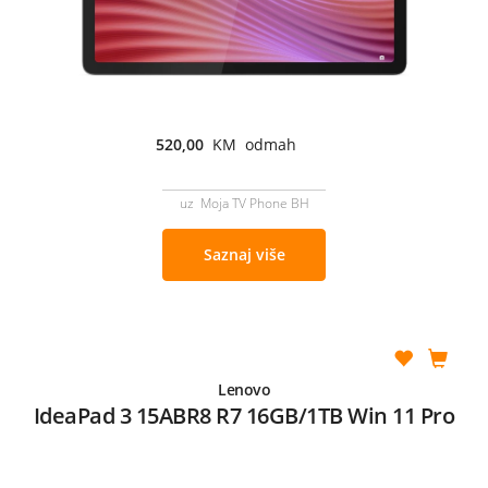
520,00
KM odmah
uz Moja TV Phone BH
Saznaj više
Lenovo
IdeaPad 3 15ABR8 R7 16GB/1TB Win 11 Pro