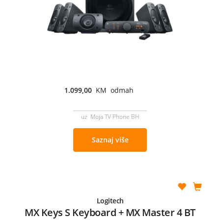
1.099,00
KM odmah
uz Moja TV Phone BH
Saznaj više
Logitech
MX Keys S Keyboard + MX Master 4 BT