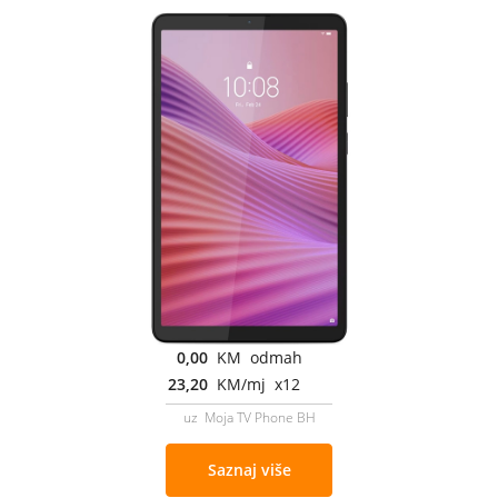
0,00
KM odmah
23,20
KM/mj x12
uz Moja TV Phone BH
Saznaj više