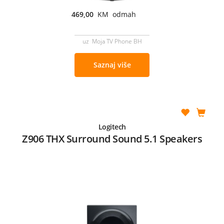
469,00
KM odmah
uz Moja TV Phone BH
Saznaj više
Logitech
Z906 THX Surround Sound 5.1 Speakers