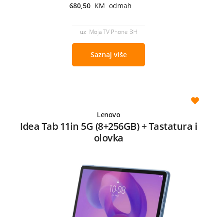
680,50
KM odmah
uz Moja TV Phone BH
Saznaj više
Lenovo
Idea Tab 11in 5G (8+256GB) + Tastatura i
olovka