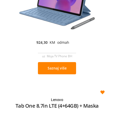
924,30
KM odmah
uz Moja TV Phone BH
Saznaj više
Lenovo
Tab One 8.7in LTE (4+64GB) + Maska