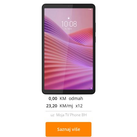
0,00
KM odmah
23,20
KM/mj x12
uz Moja TV Phone BH
Saznaj više