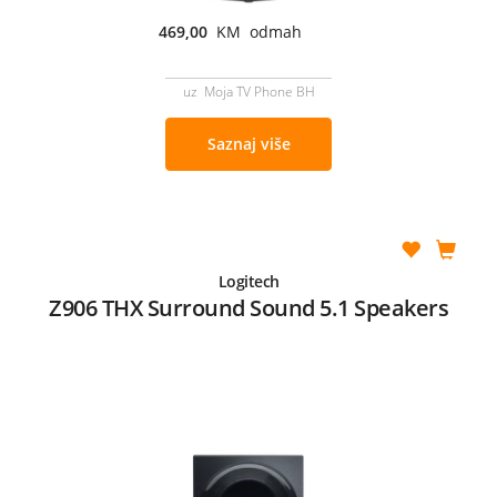
469,00
KM odmah
uz Moja TV Phone BH
Saznaj više
Logitech
Z906 THX Surround Sound 5.1 Speakers