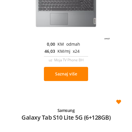
0,00
KM odmah
46,03
KM/mj x24
uz Moja TV Phone BH
Saznaj više
Samsung
Galaxy Tab S10 Lite 5G (6+128GB)