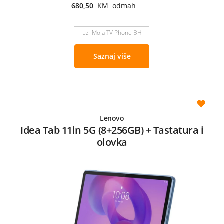
680,50
KM odmah
uz Moja TV Phone BH
Saznaj više
Lenovo
Idea Tab 11in 5G (8+256GB) + Tastatura i
olovka