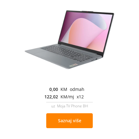
0,00
KM odmah
122,02
KM/mj x12
uz Moja TV Phone BH
Saznaj više