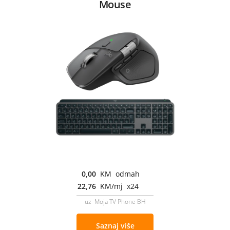
Mouse
0,00
KM odmah
22,76
KM/mj x24
uz Moja TV Phone BH
Saznaj više