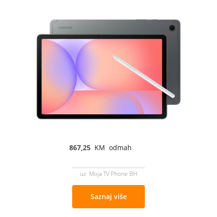
867,25
KM odmah
uz Moja TV Phone BH
Saznaj više