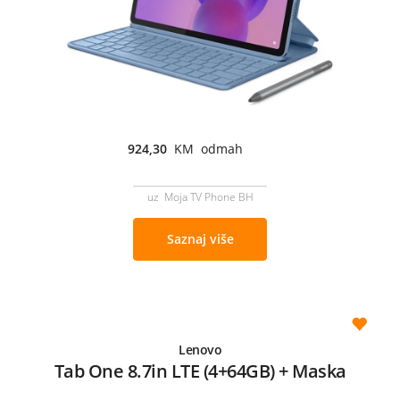
924,30
KM odmah
uz Moja TV Phone BH
Saznaj više
Lenovo
Tab One 8.7in LTE (4+64GB) + Maska