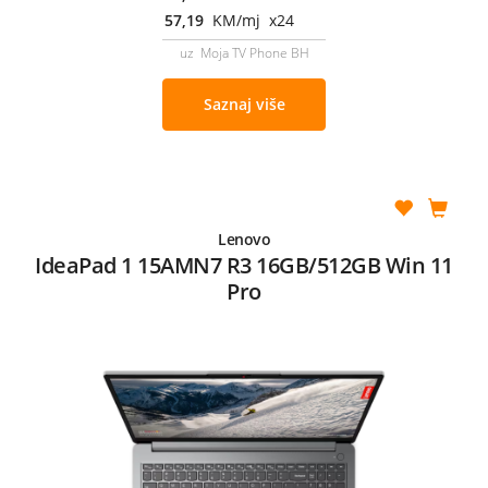
57,19
KM/mj x24
uz Moja TV Phone BH
Saznaj više
Lenovo
IdeaPad 1 15AMN7 R3 16GB/512GB Win 11
Pro