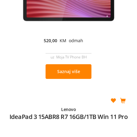
520,00
KM odmah
uz Moja TV Phone BH
Saznaj više
Lenovo
IdeaPad 3 15ABR8 R7 16GB/1TB Win 11 Pro