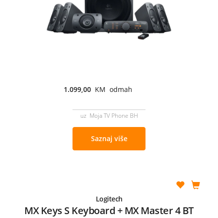
1.099,00
KM odmah
uz Moja TV Phone BH
Saznaj više
Logitech
MX Keys S Keyboard + MX Master 4 BT