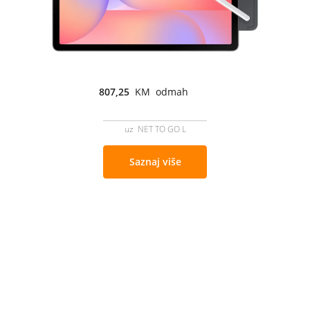
807,25
KM odmah
uz NET TO GO L
Saznaj više