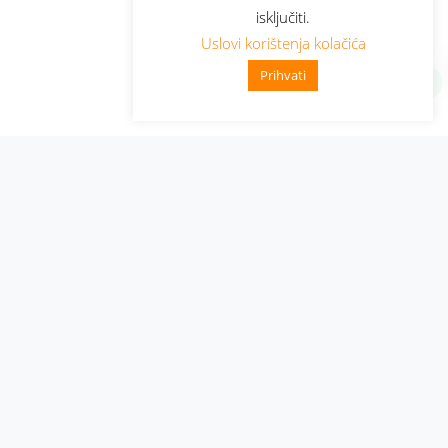
isključiti.
Uslovi korištenja kolačića
Prihvati
Administracija
Nabavke i pozivi
Karijera