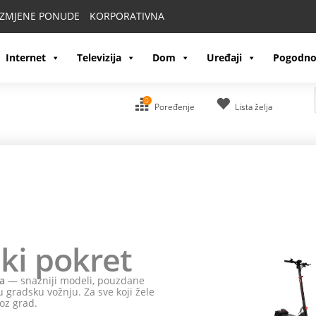
IZMJENE PONUDE
KORPORATIVNA
Internet
Televizija
Dom
Uređaji
Pogodno
0
Poređenje
Lista želja
ki pokret
a
— snažniji modeli, pouzdane
 gradsku vožnju. Za sve koji žele
oz grad.