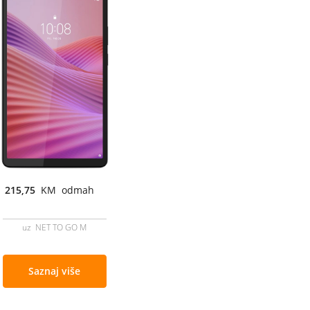
215,75
KM odmah
uz NET TO GO M
Saznaj više