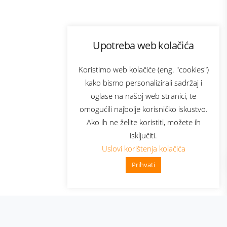
Program lojalnosti
Upotreba web kolačića
com
Bonus plus
sluga
Prijava za newsletter
Koristimo web kolačiće (eng. "cookies")
kako bismo personalizirali sadržaj i
oglase na našoj web stranici, te
elecom
omogućili najbolje korisničko iskustvo.
Ako ih ne želite koristiti, možete ih
isključiti.
Uslovi korištenja kolačića
Prihvati
👋 Zdravo, kako mogu pomoći?