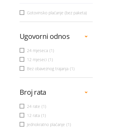
Gotovinsko plaćanje (bez paketa)
Ugovorni odnos
24 mjeseca
(1)
12 mjeseci
(1)
Bez obaveznog trajanja
(1)
Broj rata
24 rate
(1)
12 rata
(1)
Jednokratno plaćanje
(1)