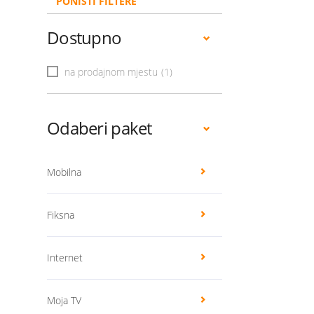
PONIŠTI FILTERE
Dostupno
na prodajnom mjestu
(1)
Odaberi paket
Mobilna
Fiksna
Internet
Moja TV