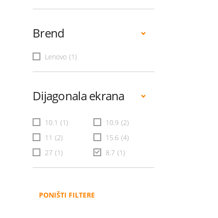
Brend
Lenovo
(1)
Dijagonala ekrana
10.1
(1)
10.9
(2)
11
(2)
15.6
(4)
27
(1)
8.7
(1)
PONIŠTI FILTERE