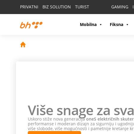
PRIVATNI
BIZ SOLUTION
TURIST
GAMING
Mobilna
Fiksna
Više snage za sva
Uskoro stiže nova generacija
oneS električnih skuter
performanse i moderan dizajn za sigurniju i ugodniju
više slobode, više mogućnosti i pametnije kretanje kr