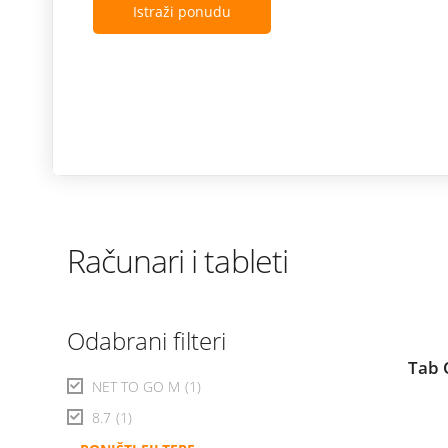
Istraži ponudu
Računari i tableti
Odabrani filteri
Tab 
NET TO GO M
(1)
8.7
(1)