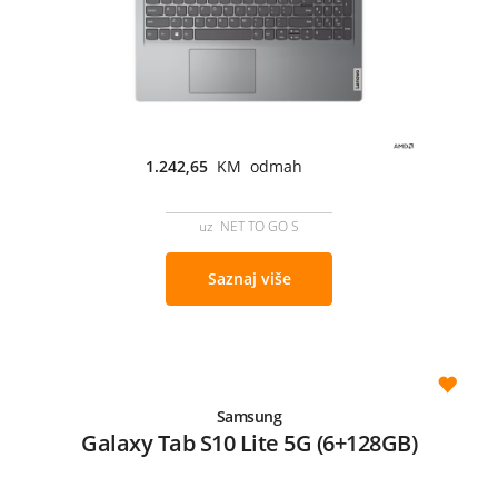
1.242,65
KM odmah
uz NET TO GO S
Saznaj više
Samsung
Galaxy Tab S10 Lite 5G (6+128GB)