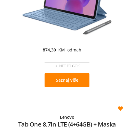
874,30
KM odmah
uz NET TO GO S
Saznaj više
Lenovo
Tab One 8.7in LTE (4+64GB) + Maska