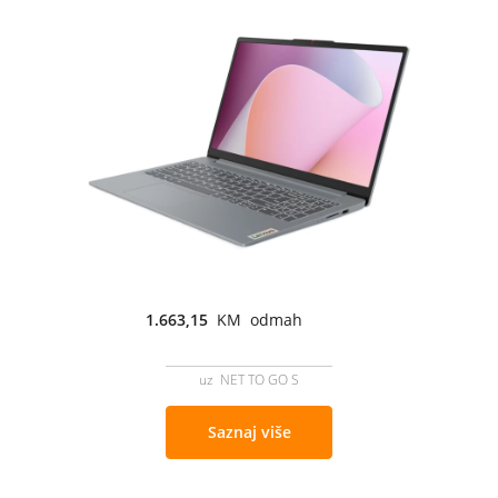
1.663,15
KM odmah
uz NET TO GO S
Saznaj više