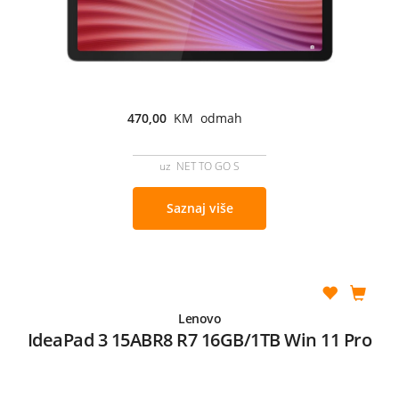
470,00
KM odmah
uz NET TO GO S
Saznaj više
Lenovo
IdeaPad 3 15ABR8 R7 16GB/1TB Win 11 Pro