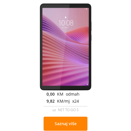
0,00
KM odmah
9,82
KM/mj x24
uz NET TO GO S
Saznaj više