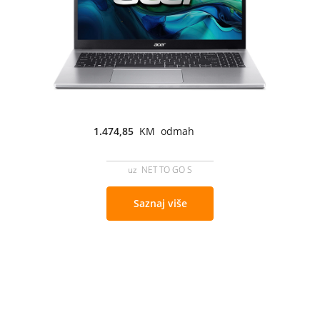
1.474,85
KM odmah
uz NET TO GO S
Saznaj više