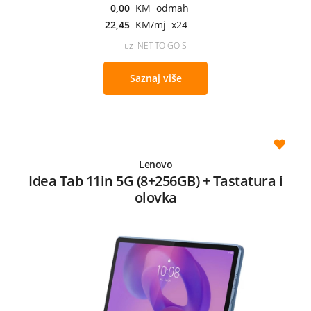
0,00
KM odmah
22,45
KM/mj x24
uz NET TO GO S
Saznaj više
Lenovo
Idea Tab 11in 5G (8+256GB) + Tastatura i
olovka