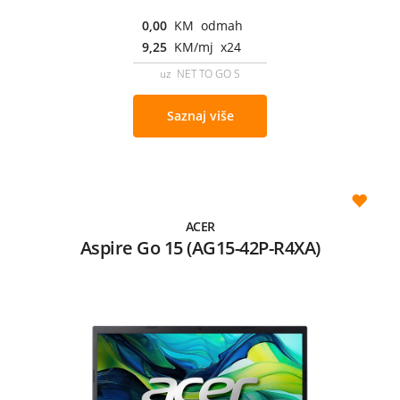
0,00
KM odmah
9,25
KM/mj x24
uz NET TO GO S
Saznaj više
ACER
Aspire Go 15 (AG15-42P-R4XA)