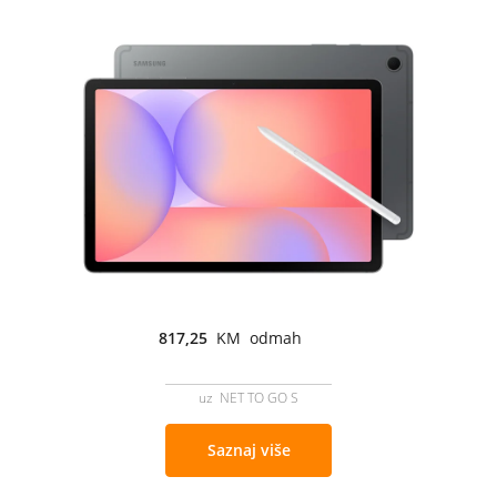
817,25
KM odmah
uz NET TO GO S
Saznaj više