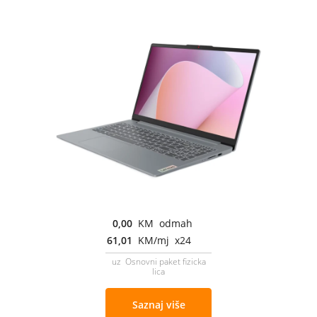
0,00
KM odmah
61,01
KM/mj x24
uz Osnovni paket fizicka
lica
Saznaj više