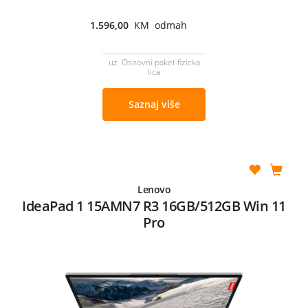
1.596,00
KM odmah
uz Osnovni paket fizicka
lica
Saznaj više
Lenovo
IdeaPad 1 15AMN7 R3 16GB/512GB Win 11
Pro