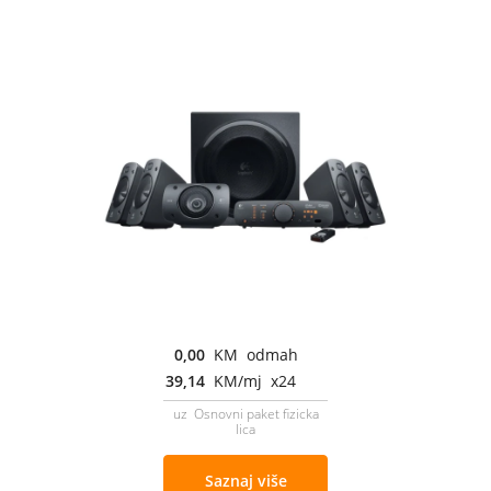
0,00
KM odmah
39,14
KM/mj x24
uz Osnovni paket fizicka
lica
Saznaj više