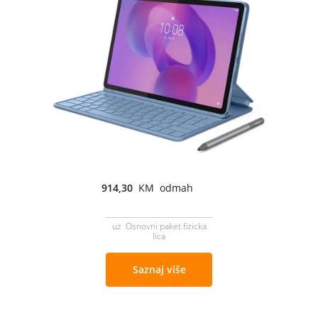
914,30
KM odmah
uz Osnovni paket fizicka
lica
Saznaj više