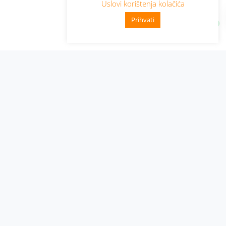
Uslovi korištenja kolačića
Prihvati
Administracija
Nabavke i pozivi
Karijera
Pristup informacijama