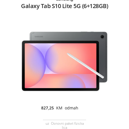
Galaxy Tab S10 Lite 5G (6+128GB)
827,25
KM odmah
uz Osnovni paket fizicka
lica