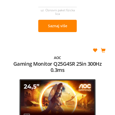
uz Osnovni paket fizicka
lica
Saznaj više
AOC
Gaming Monitor Q25G4SR 25in 300Hz
0.3ms