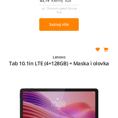
43,79
KM/mj x24
uz Osnovni paket fizicka
lica
Saznaj više
Lenovo
Tab 10.1in LTE (4+128GB) + Maska i olovka