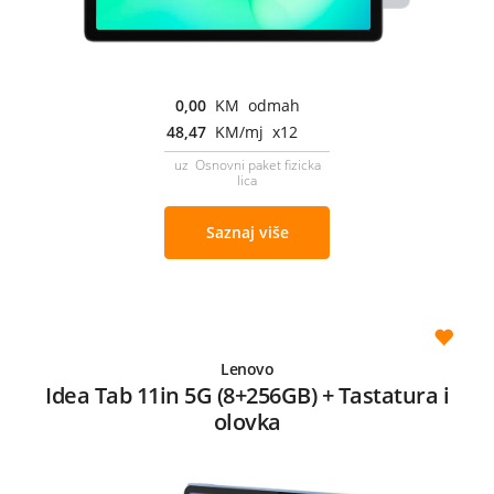
0,00
KM odmah
48,47
KM/mj x12
uz Osnovni paket fizicka
lica
Saznaj više
Lenovo
Idea Tab 11in 5G (8+256GB) + Tastatura i
olovka