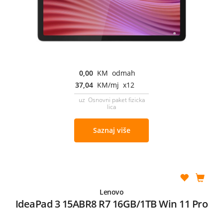
0,00
KM odmah
37,04
KM/mj x12
uz Osnovni paket fizicka
lica
Saznaj više
Lenovo
IdeaPad 3 15ABR8 R7 16GB/1TB Win 11 Pro