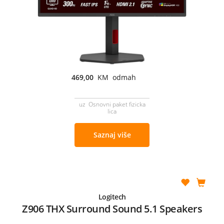
469,00
KM odmah
uz Osnovni paket fizicka
lica
Saznaj više
Logitech
Z906 THX Surround Sound 5.1 Speakers