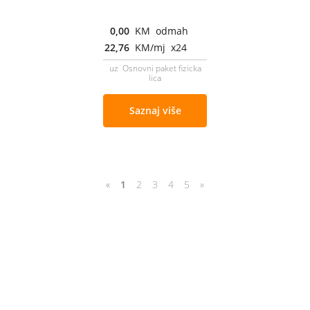
0,00
KM odmah
22,76
KM/mj x24
uz Osnovni paket fizicka
lica
Saznaj više
«
1
2
3
4
5
»