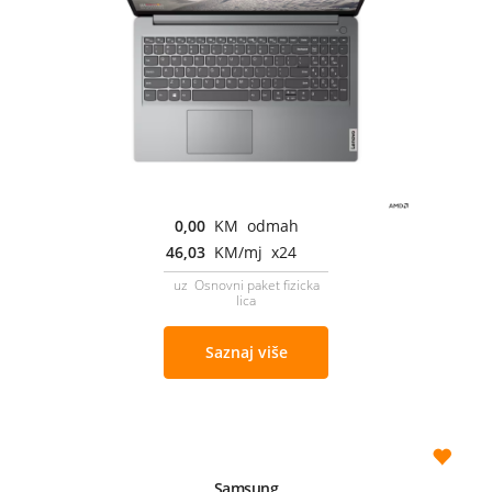
0,00
KM odmah
46,03
KM/mj x24
uz Osnovni paket fizicka
lica
Saznaj više
Samsung