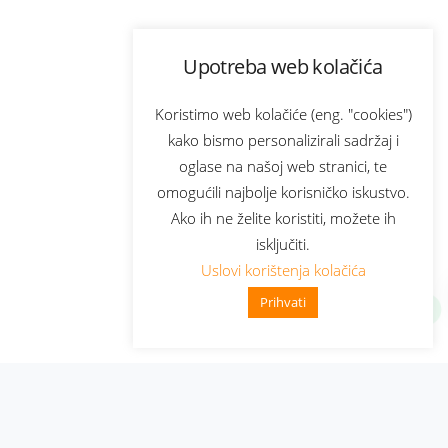
Upotreba web kolačića
Koristimo web kolačiće (eng. "cookies")
kako bismo personalizirali sadržaj i
oglase na našoj web stranici, te
omogućili najbolje korisničko iskustvo.
Ako ih ne želite koristiti, možete ih
isključiti.
Uslovi korištenja kolačića
Prihvati