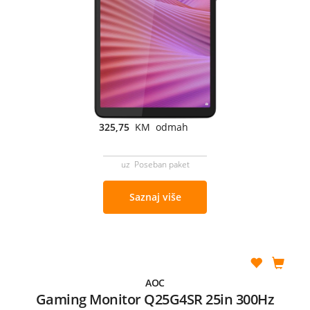
325,75
KM odmah
uz Poseban paket
Saznaj više
AOC
Gaming Monitor Q25G4SR 25in 300Hz