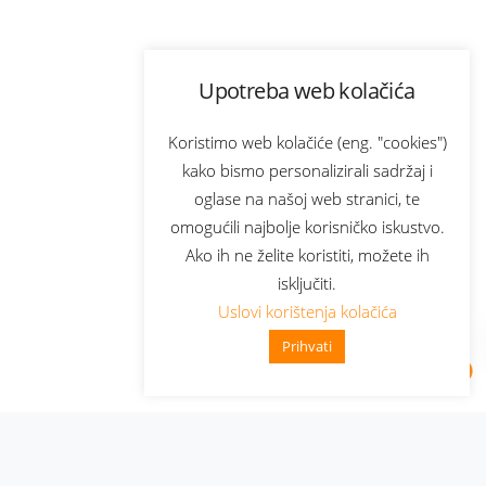
Upotreba web kolačića
Koristimo web kolačiće (eng. "cookies")
kako bismo personalizirali sadržaj i
oglase na našoj web stranici, te
omogućili najbolje korisničko iskustvo.
Ako ih ne želite koristiti, možete ih
isključiti.
Uslovi korištenja kolačića
Prihvati