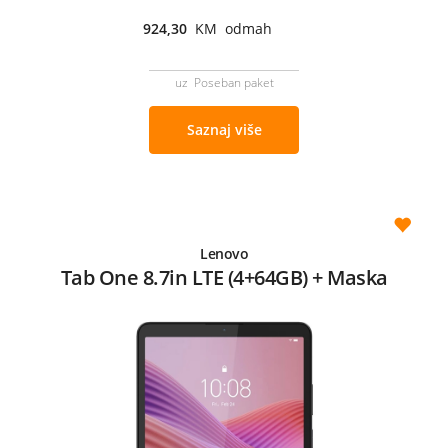
924,30
KM odmah
uz Poseban paket
Saznaj više
Lenovo
Tab One 8.7in LTE (4+64GB) + Maska