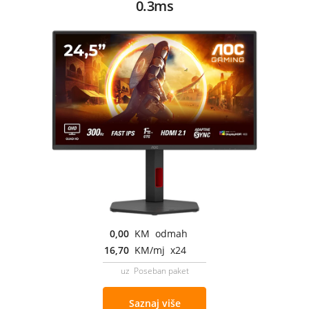
0.3ms
0,00
KM odmah
16,70
KM/mj x24
uz Poseban paket
Saznaj više