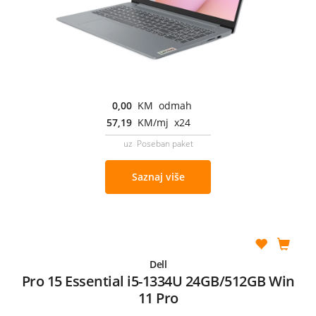
0,00
KM odmah
57,19
KM/mj x24
uz Poseban paket
Saznaj više
Dell
Pro 15 Essential i5-1334U 24GB/512GB Win
11 Pro