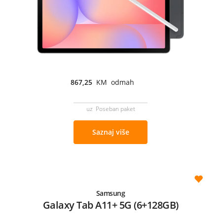
867,25
KM odmah
uz Poseban paket
Saznaj više
Samsung
Galaxy Tab A11+ 5G (6+128GB)