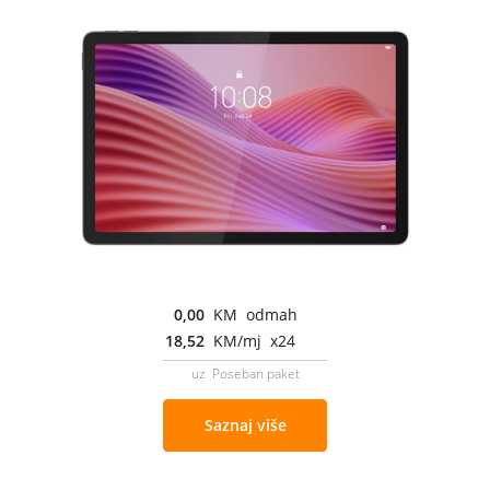
0,00
KM odmah
18,52
KM/mj x24
uz Poseban paket
Saznaj više