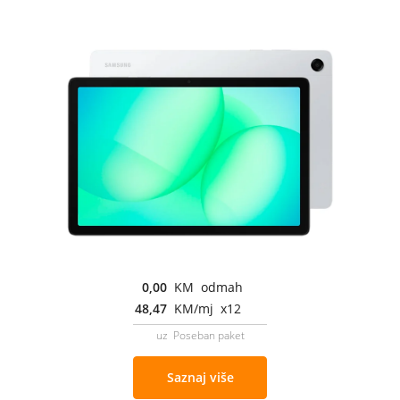
0,00
KM odmah
48,47
KM/mj x12
uz Poseban paket
Saznaj više