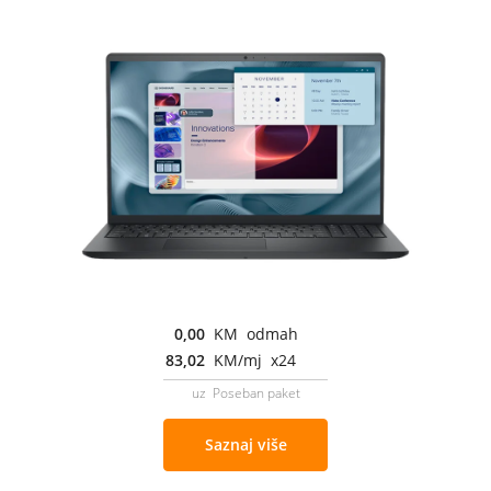
0,00
KM odmah
83,02
KM/mj x24
uz Poseban paket
Saznaj više