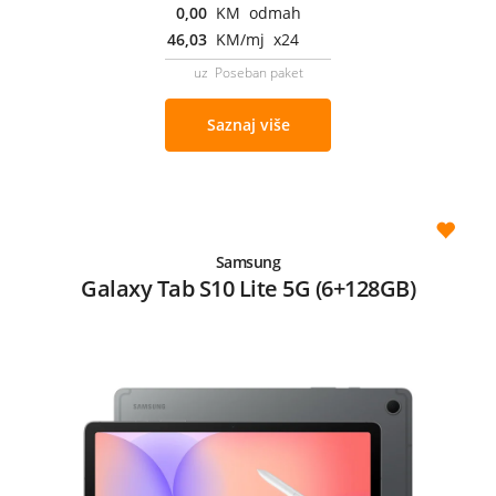
0,00
KM odmah
46,03
KM/mj x24
uz Poseban paket
Saznaj više
Samsung
Galaxy Tab S10 Lite 5G (6+128GB)