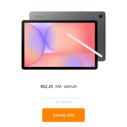
802,25
KM odmah
uz Senior
Saznaj više