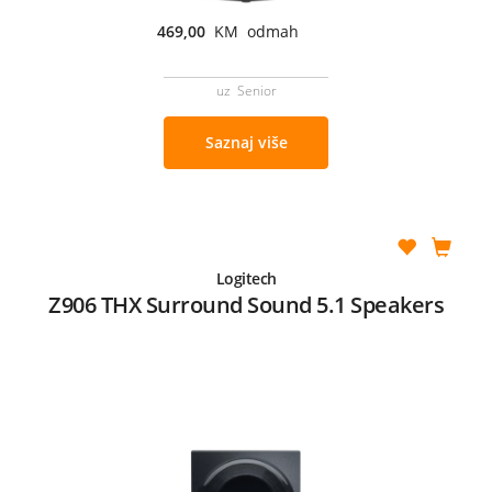
469,00
KM odmah
uz Senior
Saznaj više
Logitech
Z906 THX Surround Sound 5.1 Speakers