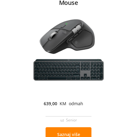
Mouse
639,00
KM odmah
uz Senior
Saznaj više