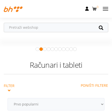
0
Mobilna
Fiksna
Ne propusti
HONOR poklone!
Internet
Uz
HONOR 600, 600 Pro i Magic 8
Pro
od 04.08.–31.08. očekuju te
Televizija
super pokloni!
Istraži ponudu
Dom
Računari i tableti
Uređaji
Pogodnosti
PONIŠTI FILTERE
FILTER
Akcije
Podrška