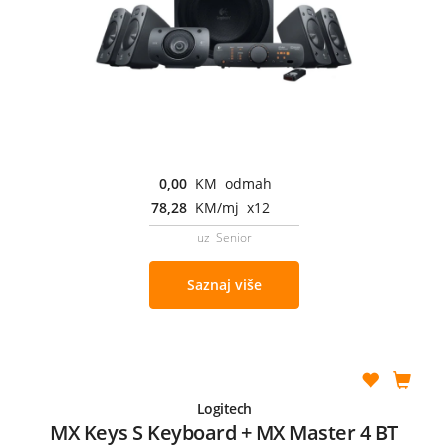
0,00
KM odmah
78,28
KM/mj x12
uz Senior
Saznaj više
Logitech
MX Keys S Keyboard + MX Master 4 BT