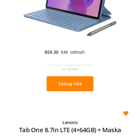
859,30
KM odmah
uz Senior
Saznaj više
Lenovo
Tab One 8.7in LTE (4+64GB) + Maska