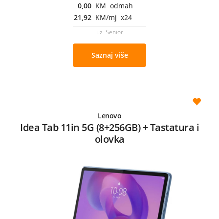
0,00
KM odmah
21,92
KM/mj x24
uz Senior
Saznaj više
Lenovo
Idea Tab 11in 5G (8+256GB) + Tastatura i
olovka