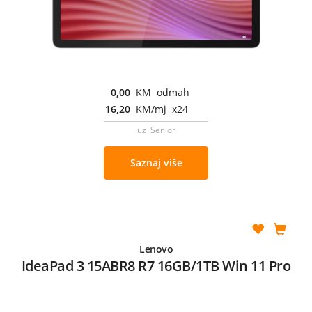
0,00
KM odmah
16,20
KM/mj x24
uz Senior
Saznaj više
Lenovo
IdeaPad 3 15ABR8 R7 16GB/1TB Win 11 Pro