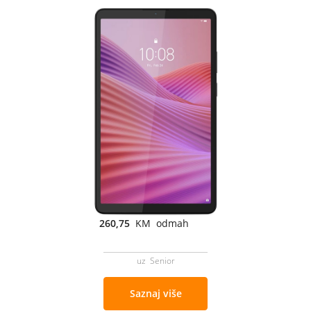
260,75
KM odmah
uz Senior
Saznaj više