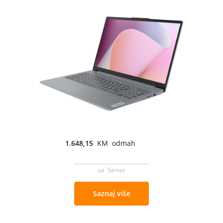
1.648,15
KM odmah
uz Senior
Saznaj više