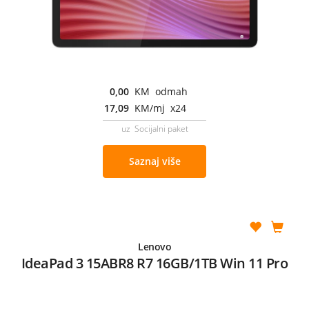
0,00
KM odmah
17,09
KM/mj x24
uz Socijalni paket
Saznaj više
Lenovo
IdeaPad 3 15ABR8 R7 16GB/1TB Win 11 Pro