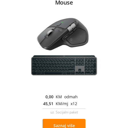
Mouse
0,00
KM odmah
45,51
KM/mj x12
uz Socijalni paket
Saznaj više