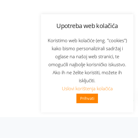
Upotreba web kolačića
Koristimo web kolačiće (eng. "cookies")
kako bismo personalizirali sadržaj i
oglase na našoj web stranici, te
omogućili najbolje korisničko iskustvo.
Ako ih ne želite koristiti, možete ih
isključiti.
Uslovi korištenja kolačića
Prihvati