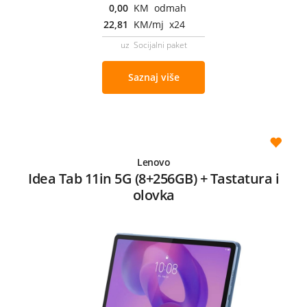
0,00
KM odmah
22,81
KM/mj x24
uz Socijalni paket
Saznaj više
Lenovo
Idea Tab 11in 5G (8+256GB) + Tastatura i
olovka