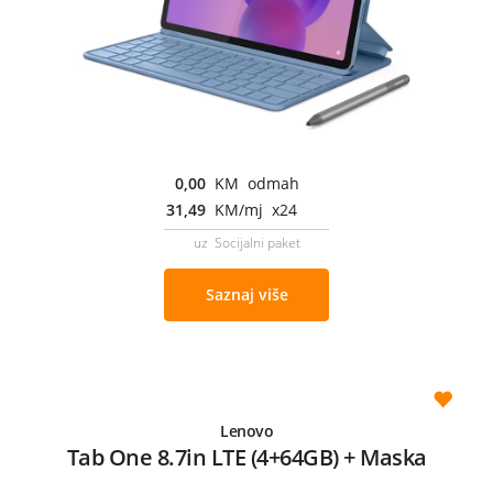
0,00
KM odmah
31,49
KM/mj x24
uz Socijalni paket
Saznaj više
Lenovo
Tab One 8.7in LTE (4+64GB) + Maska