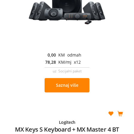
0,00
KM odmah
78,28
KM/mj x12
uz Socijalni paket
Saznaj više
Logitech
MX Keys S Keyboard + MX Master 4 BT