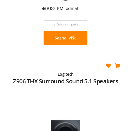
469,00
KM odmah
uz Socijalni paket
Saznaj više
Logitech
Z906 THX Surround Sound 5.1 Speakers