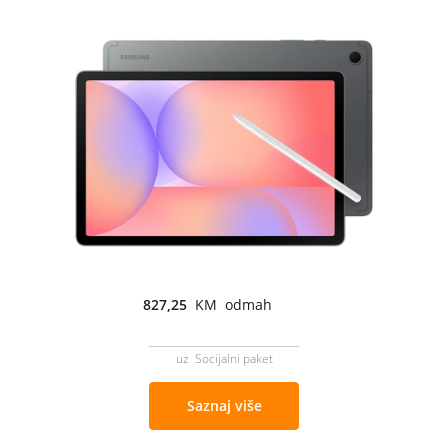
827,25
KM odmah
uz Socijalni paket
Saznaj više