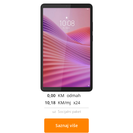
0,00
KM odmah
10,18
KM/mj x24
uz Socijalni paket
Saznaj više