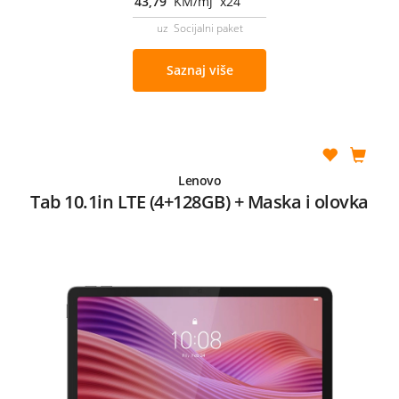
43,79
KM/mj x24
uz Socijalni paket
Saznaj više
Lenovo
Tab 10.1in LTE (4+128GB) + Maska i olovka