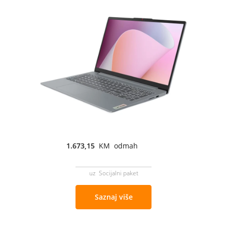
1.673,15
KM odmah
uz Socijalni paket
Saznaj više