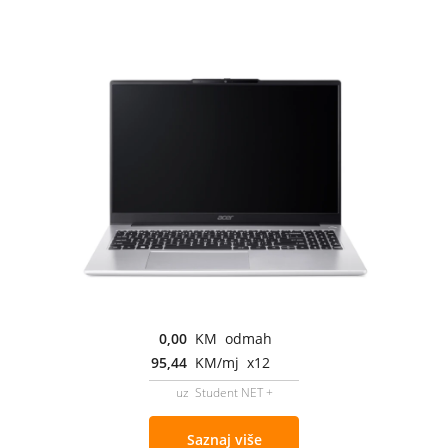
0,00
KM odmah
95,44
KM/mj x12
uz Student NET +
Saznaj više