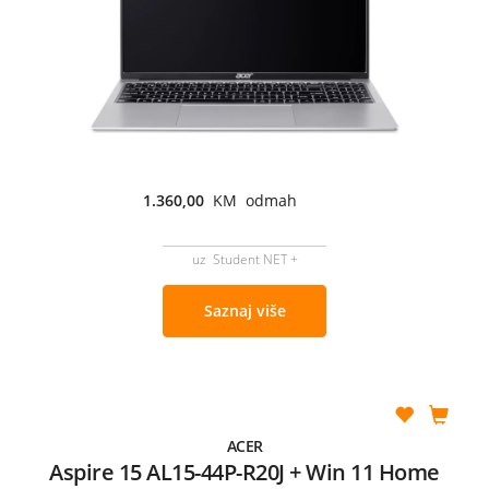
1.360,00
KM odmah
uz Student NET +
Saznaj više
ACER
Aspire 15 AL15-44P-R20J + Win 11 Home