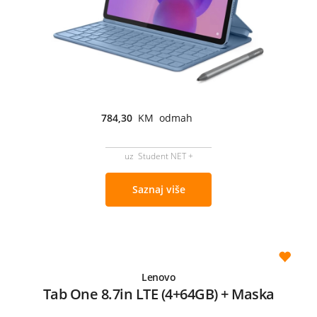
784,30
KM odmah
uz Student NET +
Saznaj više
Lenovo
Tab One 8.7in LTE (4+64GB) + Maska