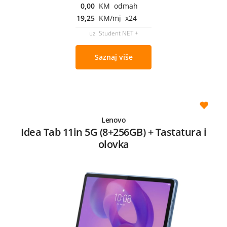
0,00
KM odmah
19,25
KM/mj x24
uz Student NET +
Saznaj više
Lenovo
Idea Tab 11in 5G (8+256GB) + Tastatura i
olovka