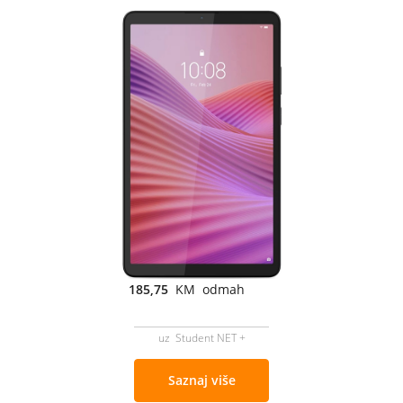
185,75
KM odmah
uz Student NET +
Saznaj više