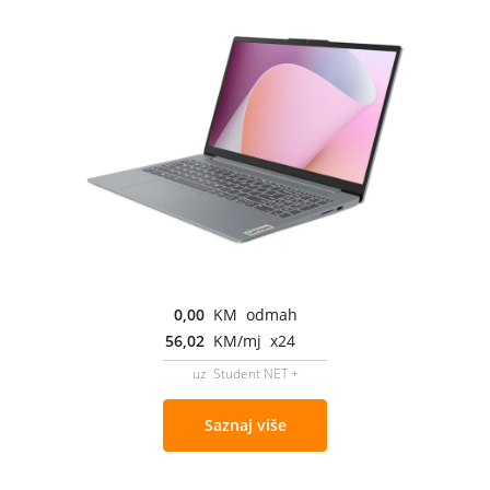
0,00
KM odmah
56,02
KM/mj x24
uz Student NET +
Saznaj više