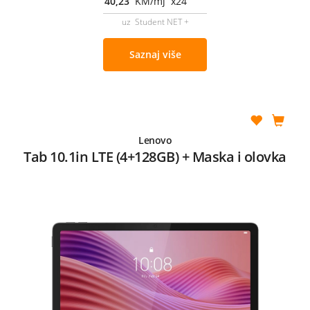
40,23
KM/mj x24
uz Student NET +
Saznaj više
Lenovo
Tab 10.1in LTE (4+128GB) + Maska i olovka