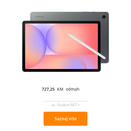
727,25
KM odmah
uz Student NET +
Saznaj više