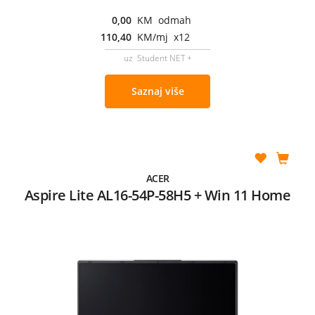
0,00
KM odmah
110,40
KM/mj x12
uz Student NET +
Saznaj više
ACER
Aspire Lite AL16-54P-58H5 + Win 11 Home