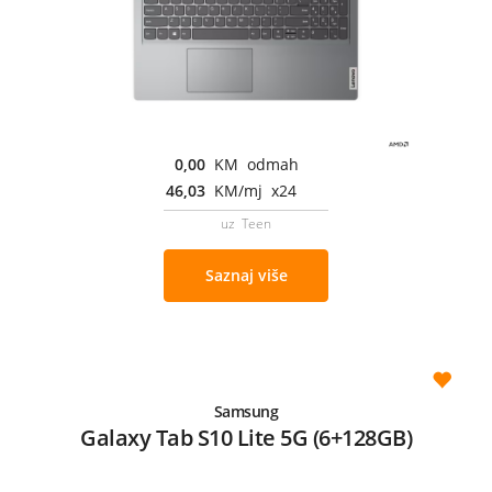
0,00
KM odmah
46,03
KM/mj x24
uz Teen
Saznaj više
Samsung
Galaxy Tab S10 Lite 5G (6+128GB)