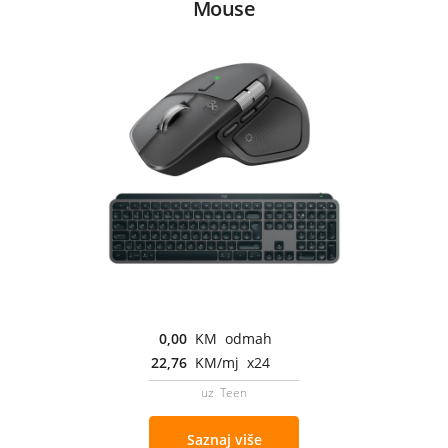
Mouse
0,00
KM odmah
22,76
KM/mj x24
uz Teen
Saznaj više