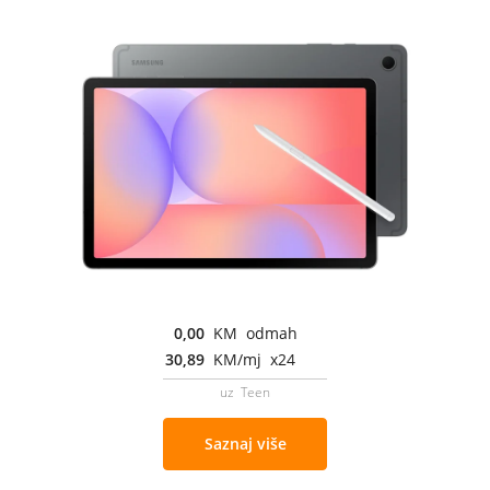
0,00
KM odmah
30,89
KM/mj x24
uz Teen
Saznaj više