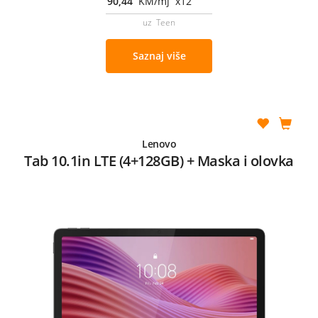
90,44
KM/mj x12
uz Teen
Saznaj više
Lenovo
Tab 10.1in LTE (4+128GB) + Maska i olovka