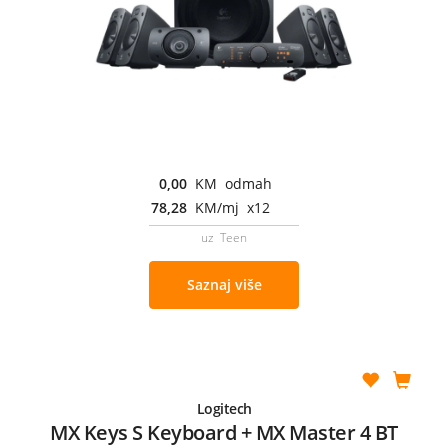
0,00
KM odmah
78,28
KM/mj x12
uz Teen
Saznaj više
Logitech
MX Keys S Keyboard + MX Master 4 BT