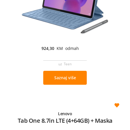
924,30
KM odmah
uz Teen
Saznaj više
Lenovo
Tab One 8.7in LTE (4+64GB) + Maska