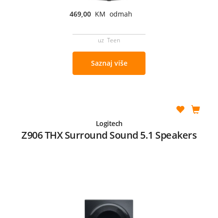
469,00
KM odmah
uz Teen
Saznaj više
Logitech
Z906 THX Surround Sound 5.1 Speakers