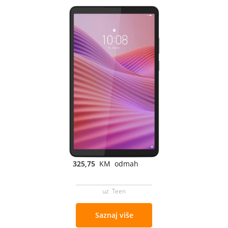
325,75
KM odmah
uz Teen
Saznaj više