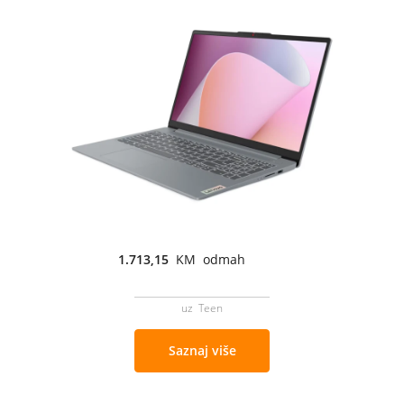
1.713,15
KM odmah
uz Teen
Saznaj više