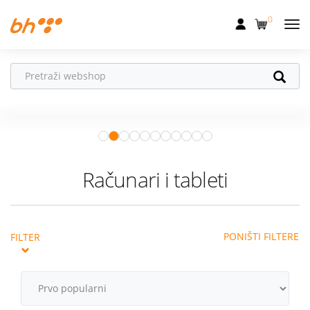
0
Mobilna
Fiksna
Ne propusti
HONOR poklone!
Internet
Uz
HONOR 600, 600 Pro i Magic 8
Pro
od 04.08.–31.08. očekuju te
Televizija
super pokloni!
Istraži ponudu
Dom
Računari i tableti
Uređaji
Pogodnosti
PONIŠTI FILTERE
FILTER
Akcije
Podrška