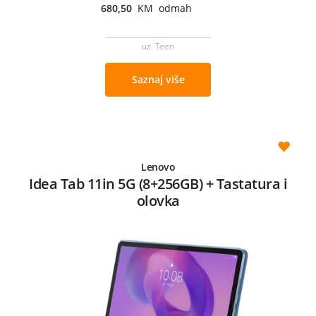
680,50
KM odmah
uz Teen
Saznaj više
Lenovo
Idea Tab 11in 5G (8+256GB) + Tastatura i
olovka