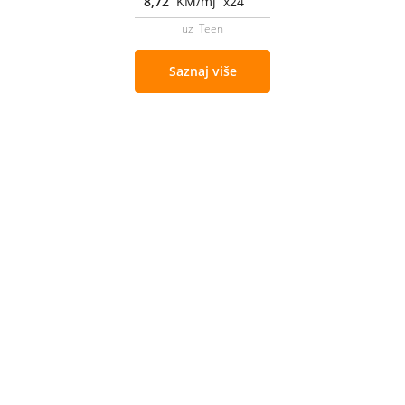
8,72
KM/mj x24
uz Teen
Saznaj više