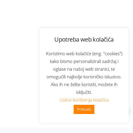
Upotreba web kolačića
Koristimo web kolačiće (eng. "cookies")
kako bismo personalizirali sadržaj i
oglase na našoj web stranici, te
omogućili najbolje korisničko iskustvo.
Ako ih ne želite koristiti, možete ih
isključiti.
Uslovi korištenja kolačića
Prihvati