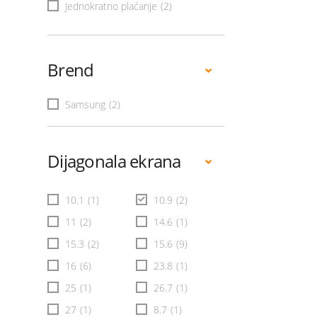
Jednokratno plaćanje
(2)
Brend
Samsung
(2)
Dijagonala ekrana
10.1
(1)
10.9
(2)
11
(2)
14.6
(1)
15.3
(2)
15.6
(9)
16
(6)
23.8
(1)
25
(1)
26.7
(1)
27
(1)
8.7
(1)