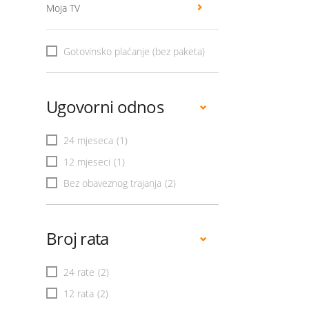
Moja TV
Gotovinsko plaćanje (bez paketa)
Ugovorni odnos
24 mjeseca
(1)
12 mjeseci
(1)
Bez obaveznog trajanja
(2)
Broj rata
24 rate
(2)
12 rata
(2)