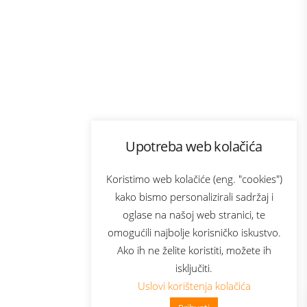
Program lojalnosti
Upotreba web kolačića
com
Bonus plus
sluga
Prijava za newsletter
Koristimo web kolačiće (eng. "cookies")
kako bismo personalizirali sadržaj i
oglase na našoj web stranici, te
elecom
omogućili najbolje korisničko iskustvo.
Ako ih ne želite koristiti, možete ih
isključiti.
Uslovi korištenja kolačića