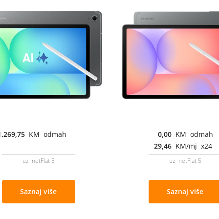
1.269,75
KM odmah
0,00
KM odmah
29,46
KM/mj x24
uz netFlat 5
uz netFlat 5
Saznaj više
Saznaj više