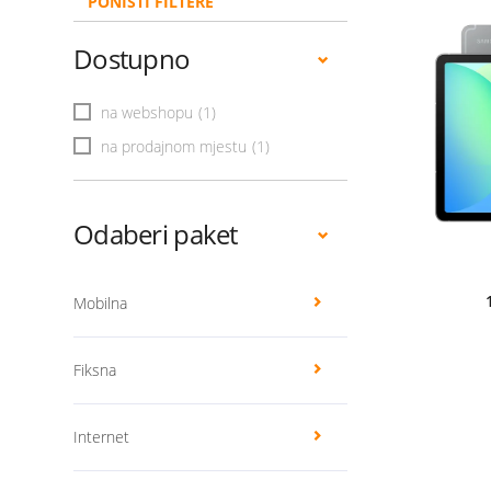
PONIŠTI FILTERE
Dostupno
na webshopu
(1)
na prodajnom mjestu
(1)
Odaberi paket
Mobilna
Fiksna
Internet