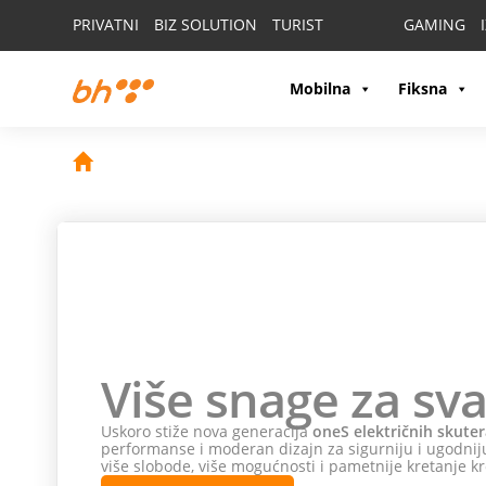
PRIVATNI
BIZ SOLUTION
TURIST
GAMING
Mobilna
Fiksna
Više snage za sva
Uskoro stiže nova generacija
oneS električnih skuter
performanse i moderan dizajn za sigurniju i ugodniju
više slobode, više mogućnosti i pametnije kretanje kr