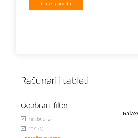
Istraži ponudu
Računari i tableti
Odabrani filteri
Galax
netFlat 5
(2)
10.9
(2)