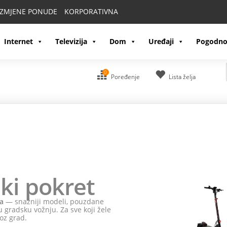
IZMJENE PONUDE
KORPORATIVNA
Internet
Televizija
Dom
Uređaji
Pogodno
0
Poređenje
Lista želja
ki pokret
a
— snažniji modeli, pouzdane
 gradsku vožnju. Za sve koji žele
oz grad.