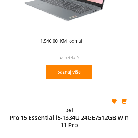
1.546,00
KM odmah
uz netFlat S
Saznaj više
Dell
Pro 15 Essential i5-1334U 24GB/512GB Win
11 Pro