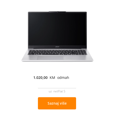
1.020,00
KM odmah
uz netFlat S
Saznaj više