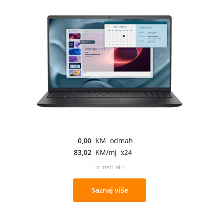
0,00
KM odmah
83,02
KM/mj x24
uz netFlat S
Saznaj više