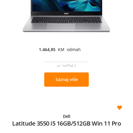
1.464,85
KM odmah
uz netFlat S
Saznaj više
Dell
Latitude 3550 i5 16GB/512GB Win 11 Pro