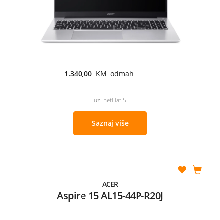
1.340,00
KM odmah
uz netFlat S
Saznaj više
ACER
Aspire 15 AL15-44P-R20J