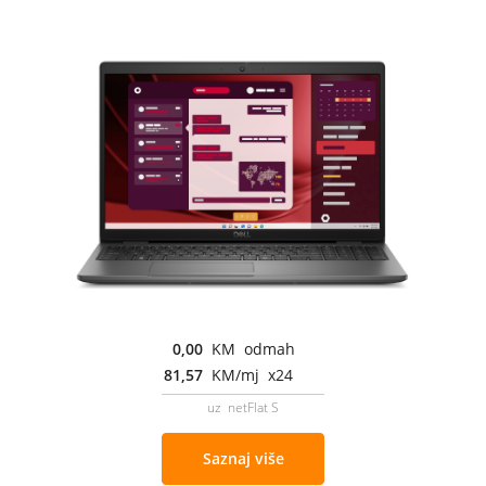
0,00
KM odmah
81,57
KM/mj x24
uz netFlat S
Saznaj više