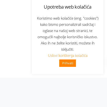
Upotreba web kolačića
Koristimo web kolačiće (eng. "cookies")
kako bismo personalizirali sadržaj i
oglase na našoj web stranici, te
omogućili najbolje korisničko iskustvo.
Ako ih ne želite koristiti, možete ih
isključiti.
Uslovi korištenja kolačića
Prihvati