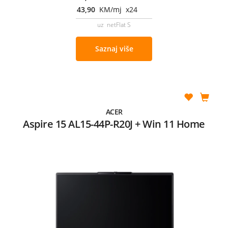
43,90
KM/mj x24
uz netFlat S
Saznaj više
ACER
Aspire 15 AL15-44P-R20J + Win 11 Home