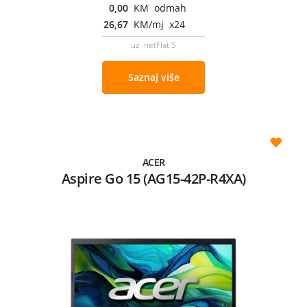
0,00
KM odmah
26,67
KM/mj x24
uz netFlat S
Saznaj više
ACER
Aspire Go 15 (AG15-42P-R4XA)