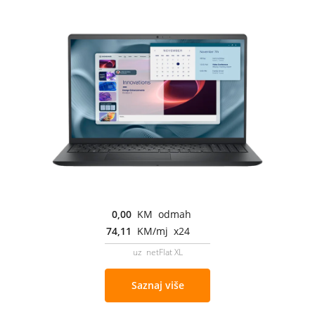
0,00
KM odmah
74,11
KM/mj x24
uz netFlat XL
Saznaj više