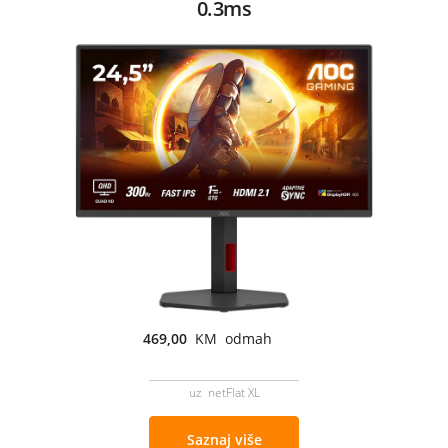
0.3ms
469,00
KM odmah
uz netFlat XL
Saznaj više