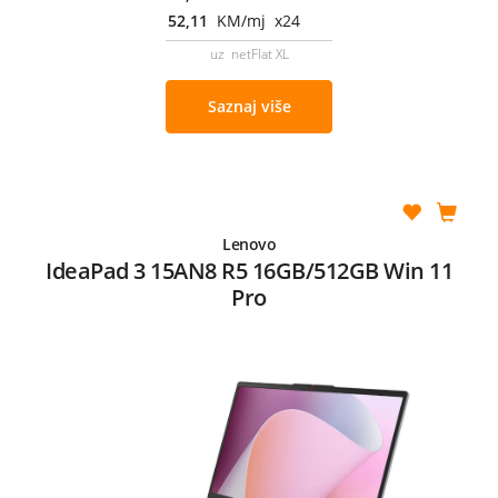
52,11
KM/mj x24
uz netFlat XL
Saznaj više
Lenovo
IdeaPad 3 15AN8 R5 16GB/512GB Win 11
Pro