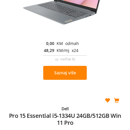
0,00
KM odmah
48,29
KM/mj x24
uz netFlat XL
Saznaj više
Dell
Pro 15 Essential i5-1334U 24GB/512GB Win
11 Pro