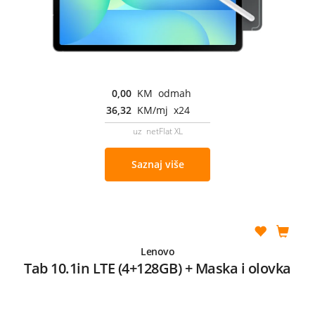
0,00
KM odmah
36,32
KM/mj x24
uz netFlat XL
Saznaj više
Lenovo
Tab 10.1in LTE (4+128GB) + Maska i olovka