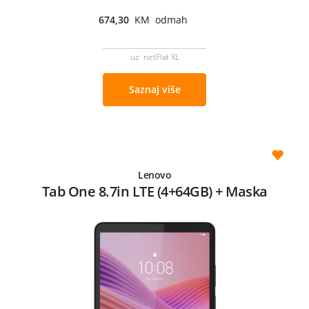
674,30
KM odmah
uz netFlat XL
Saznaj više
Lenovo
Tab One 8.7in LTE (4+64GB) + Maska