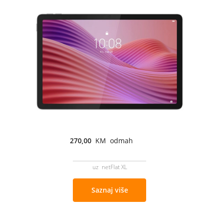
270,00
KM odmah
uz netFlat XL
Saznaj više