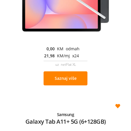
0,00
KM odmah
21,98
KM/mj x24
uz netFlat XL
Saznaj više
Samsung
Galaxy Tab A11+ 5G (6+128GB)