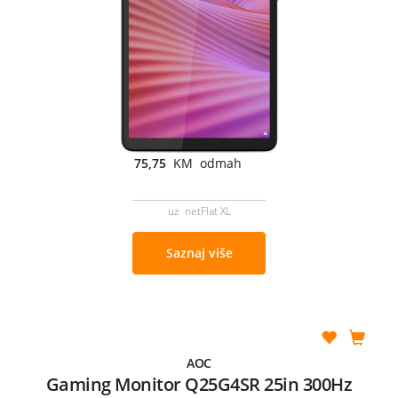
75,75
KM odmah
uz netFlat XL
Saznaj više
AOC
Gaming Monitor Q25G4SR 25in 300Hz