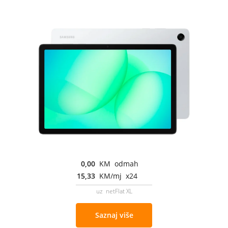
0,00
KM odmah
15,33
KM/mj x24
uz netFlat XL
Saznaj više