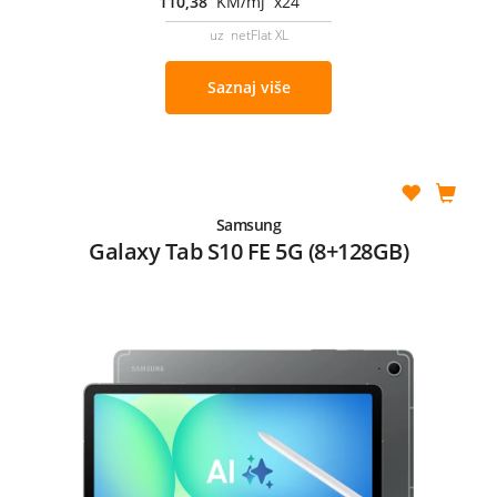
110,38
KM/mj x24
uz netFlat XL
Saznaj više
Samsung
Galaxy Tab S10 FE 5G (8+128GB)