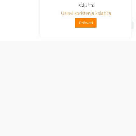
isključiti.
Uslovi korištenja kolačića
Prihvati
Administracija
Nabavke i pozivi
Karijera