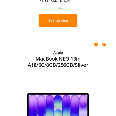
71,19
KM/mj x24
uz Extra L
Saznaj više
Apple
MacBook NEO 13in
A18/6C/8GB/256GB/Silver