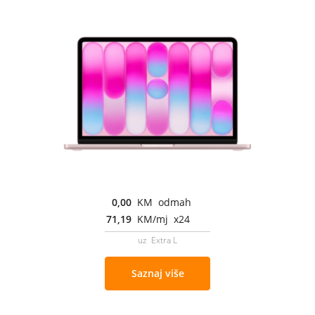
0,00
KM odmah
71,19
KM/mj x24
uz Extra L
Saznaj više