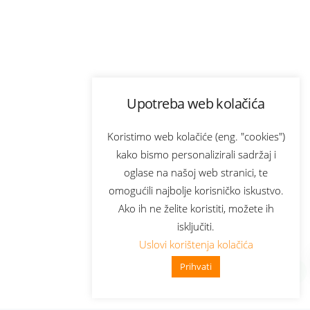
Upotreba web kolačića
Koristimo web kolačiće (eng. "cookies")
kako bismo personalizirali sadržaj i
oglase na našoj web stranici, te
omogućili najbolje korisničko iskustvo.
Ako ih ne želite koristiti, možete ih
isključiti.
Uslovi korištenja kolačića
Prihvati