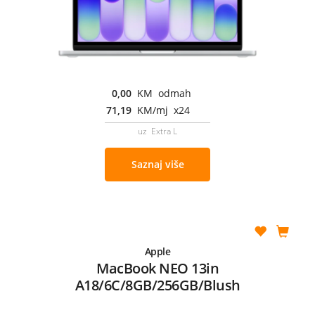
0,00
KM odmah
71,19
KM/mj x24
uz Extra L
Saznaj više
Apple
MacBook NEO 13in
A18/6C/8GB/256GB/Blush