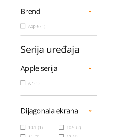
Brend
Apple
(1)
Serija uređaja
Apple serija
Air
(1)
Dijagonala ekrana
10.1
(1)
10.9
(2)
11
(2)
13
(4)