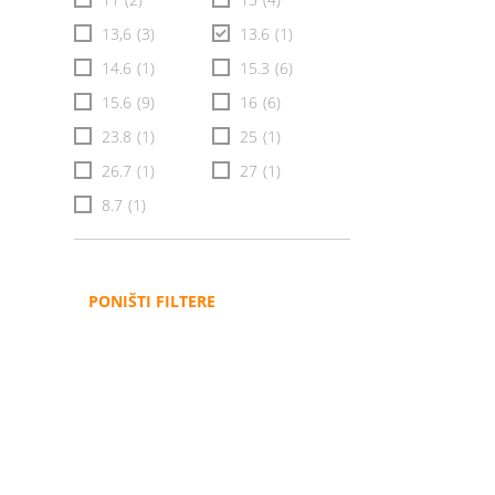
13,6
(3)
13.6
(1)
14.6
(1)
15.3
(6)
15.6
(9)
16
(6)
23.8
(1)
25
(1)
26.7
(1)
27
(1)
8.7
(1)
PONIŠTI FILTERE
Administracija
B2B
Nabavke i pozivi
Veleprodaja