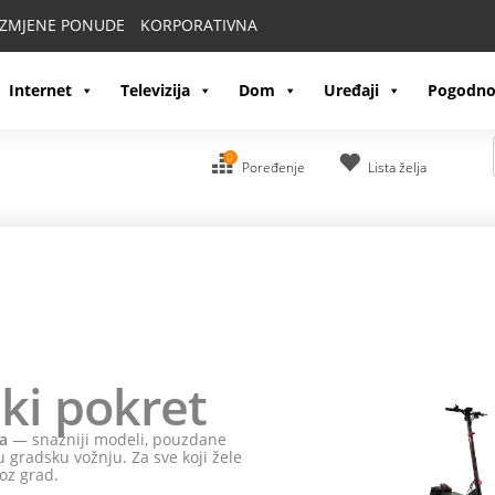
IZMJENE PONUDE
KORPORATIVNA
Internet
Televizija
Dom
Uređaji
Pogodno
0
Poređenje
Lista želja
ki pokret
a
— snažniji modeli, pouzdane
 gradsku vožnju. Za sve koji žele
oz grad.