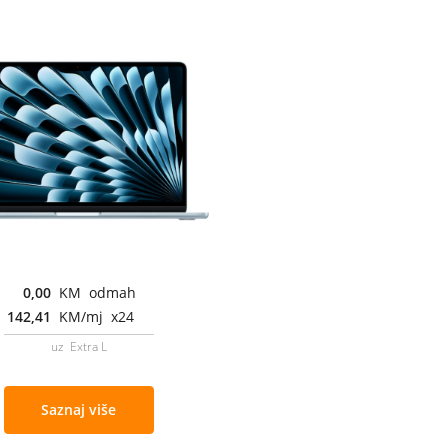
0,00
KM odmah
142,41
KM/mj x24
uz Extra L
Saznaj više