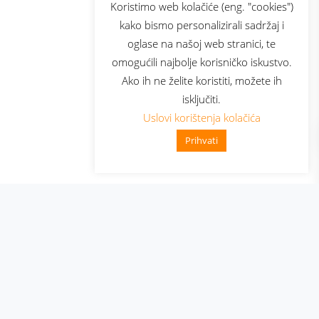
sluga
Prijava za newsletter
Koristimo web kolačiće (eng. "cookies")
kako bismo personalizirali sadržaj i
oglase na našoj web stranici, te
elecom
omogućili najbolje korisničko iskustvo.
Ako ih ne želite koristiti, možete ih
isključiti.
Uslovi korištenja kolačića
Prihvati
👋 Zdravo, kako mogu pomoći?