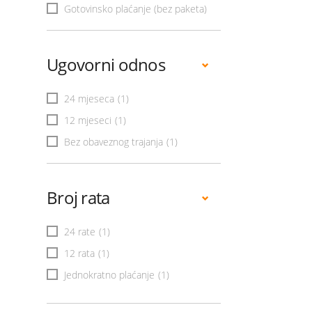
Gotovinsko plaćanje (bez paketa)
Ugovorni odnos
24 mjeseca
(1)
12 mjeseci
(1)
Bez obaveznog trajanja
(1)
Broj rata
24 rate
(1)
12 rata
(1)
Jednokratno plaćanje
(1)