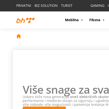
PRIVATNI
BIZ SOLUTION
TURIST
GAMING
Mobilna
Fiksna
Više snage za sva
Uskoro stiže nova generacija
oneS električnih skuter
performanse i moderan dizajn za sigurniju i ugodniju
više slobode, više mogućnosti i pametnije kretanje kr