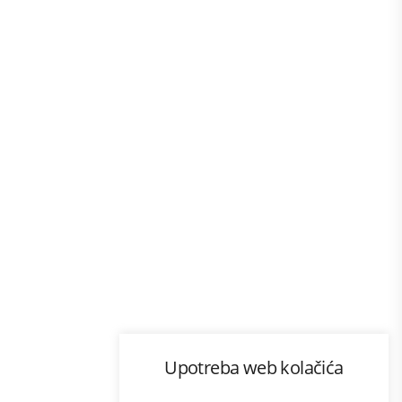
Program lojalnosti
Upotreba web kolačića
com
Bonus plus