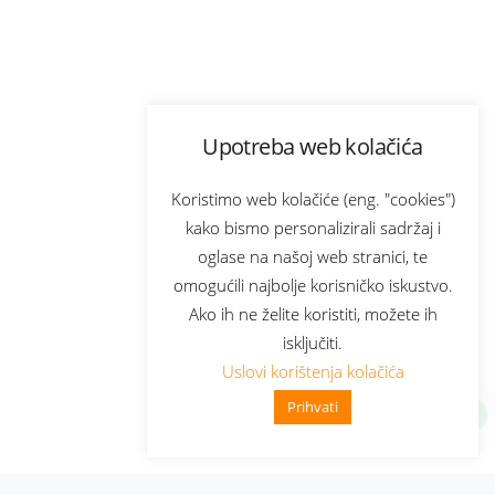
Upotreba web kolačića
Koristimo web kolačiće (eng. "cookies")
kako bismo personalizirali sadržaj i
oglase na našoj web stranici, te
omogućili najbolje korisničko iskustvo.
Ako ih ne želite koristiti, možete ih
isključiti.
Uslovi korištenja kolačića
Prihvati