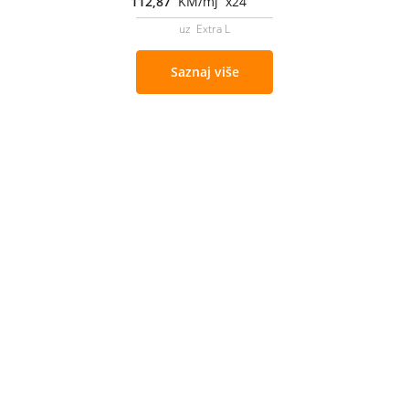
112,87
KM/mj x24
uz Extra L
Saznaj više