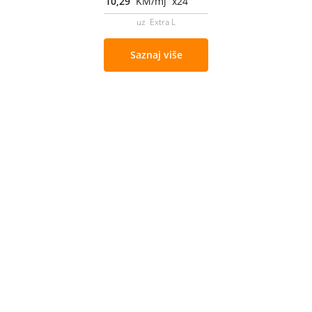
10,29
KM/mj x24
uz Extra L
Saznaj više