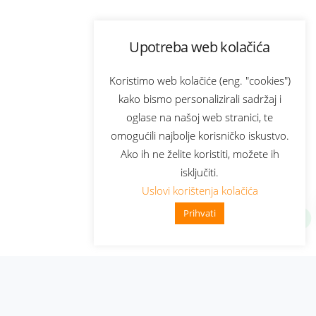
Upotreba web kolačića
Koristimo web kolačiće (eng. "cookies")
kako bismo personalizirali sadržaj i
oglase na našoj web stranici, te
omogućili najbolje korisničko iskustvo.
Ako ih ne želite koristiti, možete ih
isključiti.
Uslovi korištenja kolačića
Prihvati