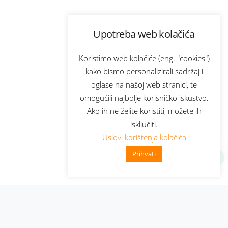
Upotreba web kolačića
Koristimo web kolačiće (eng. "cookies")
kako bismo personalizirali sadržaj i
oglase na našoj web stranici, te
omogućili najbolje korisničko iskustvo.
Ako ih ne želite koristiti, možete ih
isključiti.
Uslovi korištenja kolačića
Prihvati