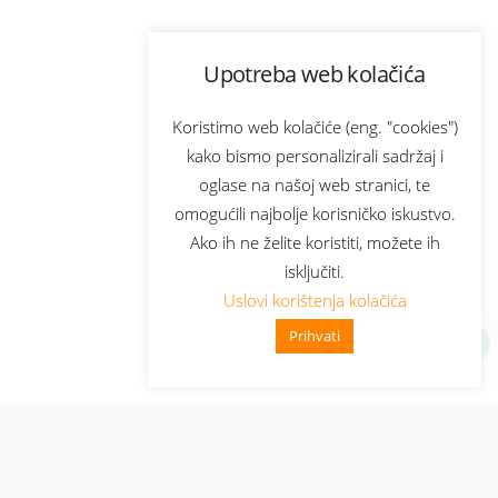
Upotreba web kolačića
Koristimo web kolačiće (eng. "cookies")
kako bismo personalizirali sadržaj i
oglase na našoj web stranici, te
omogućili najbolje korisničko iskustvo.
Ako ih ne želite koristiti, možete ih
isključiti.
Uslovi korištenja kolačića
Prihvati