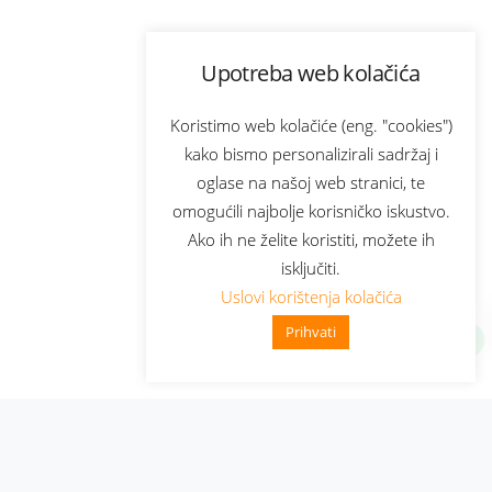
Upotreba web kolačića
Koristimo web kolačiće (eng. "cookies")
kako bismo personalizirali sadržaj i
oglase na našoj web stranici, te
omogućili najbolje korisničko iskustvo.
Ako ih ne želite koristiti, možete ih
isključiti.
Uslovi korištenja kolačića
Prihvati