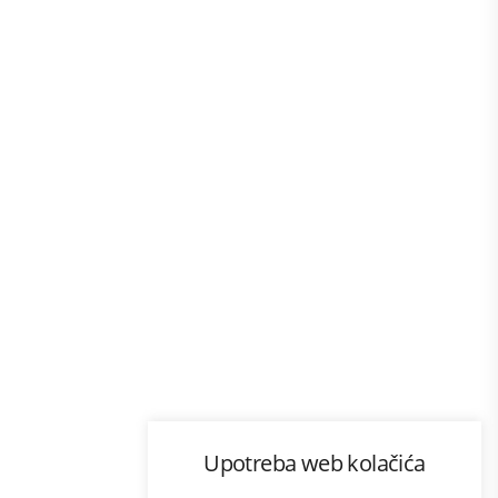
Program lojalnosti
Upotreba web kolačića
com
Bonus plus