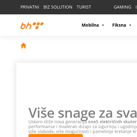
PRIVATNI
BIZ SOLUTION
TURIST
GAMING
Mobilna
Fiksna
Više snage za sva
Uskoro stiže nova generacija
oneS električnih skuter
performanse i moderan dizajn za sigurniju i ugodniju
više slobode, više mogućnosti i pametnije kretanje kr