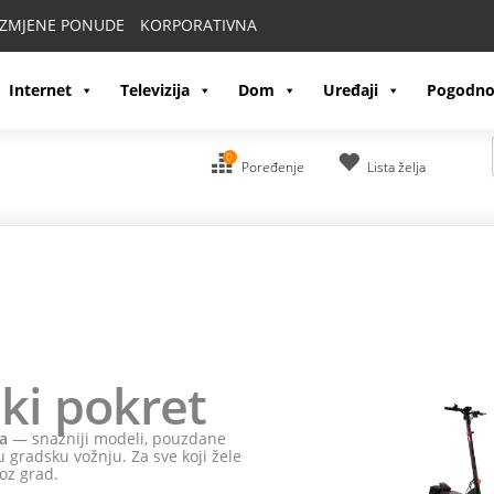
IZMJENE PONUDE
KORPORATIVNA
Internet
Televizija
Dom
Uređaji
Pogodno
0
Poređenje
Lista želja
ki pokret
a
— snažniji modeli, pouzdane
 gradsku vožnju. Za sve koji žele
oz grad.