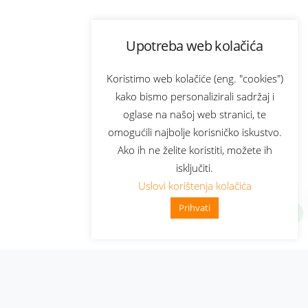
Upotreba web kolačića
Koristimo web kolačiće (eng. "cookies")
kako bismo personalizirali sadržaj i
oglase na našoj web stranici, te
omogućili najbolje korisničko iskustvo.
Ako ih ne želite koristiti, možete ih
isključiti.
Uslovi korištenja kolačića
Prihvati