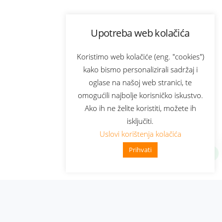
Upotreba web kolačića
Koristimo web kolačiće (eng. "cookies")
kako bismo personalizirali sadržaj i
oglase na našoj web stranici, te
omogućili najbolje korisničko iskustvo.
Ako ih ne želite koristiti, možete ih
isključiti.
Uslovi korištenja kolačića
Prihvati