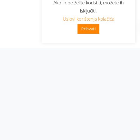
Ako ih ne želite koristiti, možete ih
isključiti.
Uslovi korištenja kolačića
Prihvati
Administracija
Nabavke i pozivi