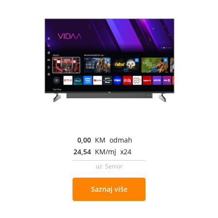
0,00
KM odmah
24,54
KM/mj x24
uz Senior
Saznaj više