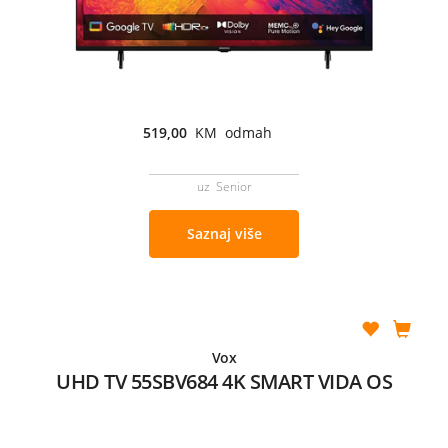
519,00
KM odmah
uz Senior
Saznaj više
Vox
UHD TV 55SBV684 4K SMART VIDA OS