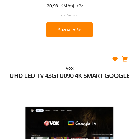
20,98
KM/mj x24
uz Senior
Saznaj više
Vox
UHD LED TV 43GTU090 4K SMART GOOGLE