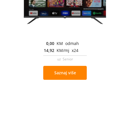
0,00
KM odmah
14,92
KM/mj x24
uz Senior
Saznaj više