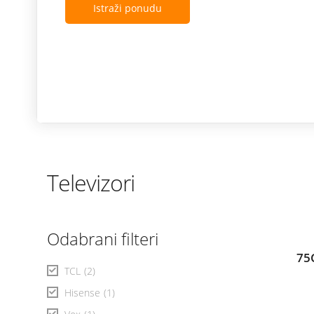
Istraži ponudu
Televizori
Odabrani filteri
75
TCL
(2)
Hisense
(1)