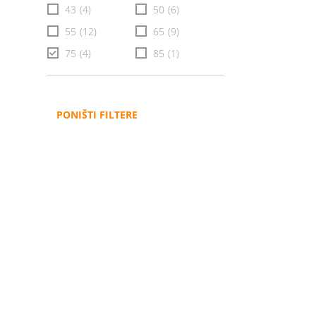
43
(4)
50
(6)
55
(12)
65
(9)
75
(4)
85
(1)
PONIŠTI FILTERE
Administracija
B2B
Nabavke i pozivi
Veleprodaja
Karijera
Partneri
Pristup informacijama
Sponzorstva
Arhiva vijesti
Donacije
Arhiva obavijesti
BH Telecom i SFF – Z