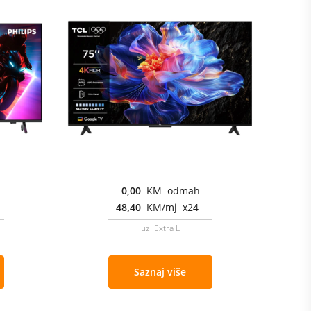
0,00
KM odmah
48,40
KM/mj x24
uz Extra L
Saznaj više