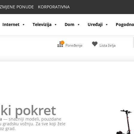
IZMJENE PONUDE
KORPORATIVNA
Internet
Televizija
Dom
Uređaji
Pogodno
0
Poređenje
Lista želja
ki pokret
a
— snažniji modeli, pouzdane
 gradsku vožnju. Za sve koji žele
oz grad.