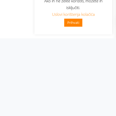
Ako ih ne želite koristiti, možete ih
isključiti.
Uslovi korištenja kolačića
Prihvati
👋 Zdravo, kako mogu pomoći?