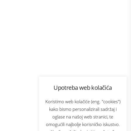
Program lojalnosti
Upotreba web kolačića
com
Bonus plus
sluga
Prijava za newsletter
Koristimo web kolačiće (eng. "cookies")
kako bismo personalizirali sadržaj i
oglase na našoj web stranici, te
elecom
omogućili najbolje korisničko iskustvo.