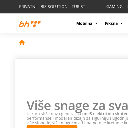
PRIVATNI
BIZ SOLUTION
TURIST
GAMING
Mobilna
Fiksna
Više snage za sva
Uskoro stiže nova generacija
oneS električnih skuter
performanse i moderan dizajn za sigurniju i ugodniju
više slobode, više mogućnosti i pametnije kretanje kr