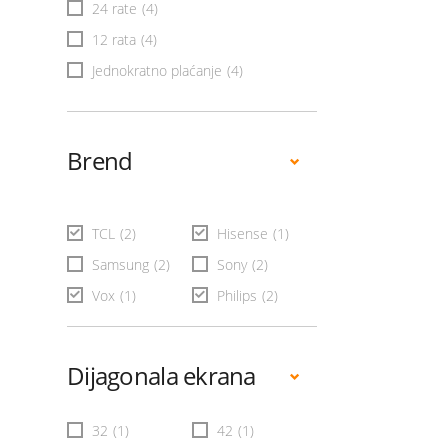
24 rate
(4)
12 rata
(4)
Jednokratno plaćanje
(4)
Brend
TCL
(2)
Hisense
(1)
Samsung
(2)
Sony
(2)
Vox
(1)
Philips
(2)
Dijagonala ekrana
32
(1)
42
(1)