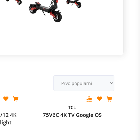
R
m
M
v
TCL
/12 4K
75V6C 4K TV Google OS
light