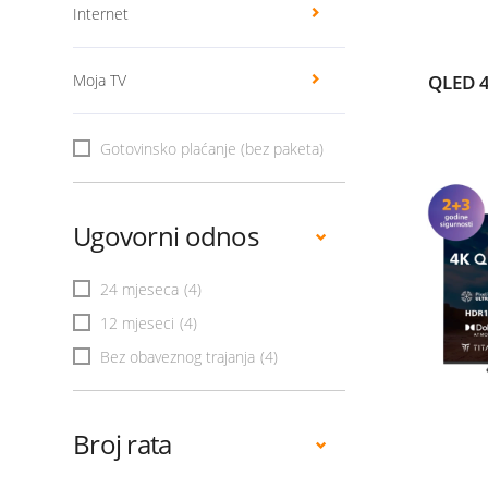
Internet
Moja TV
QLED 
Gotovinsko plaćanje (bez paketa)
Ugovorni odnos
24 mjeseca
(4)
12 mjeseci
(4)
Bez obaveznog trajanja
(4)
Broj rata