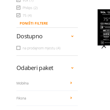
Vox
(1)
Philips
(2)
75
(4)
PONIŠTI FILTERE
Dostupno
na prodajnom mjestu
(4)
Odaberi paket
Mobilna
Fiksna