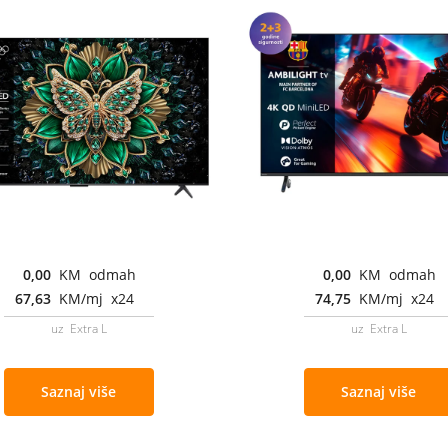
0,00
KM odmah
0,00
KM odmah
67,63
KM/mj x24
74,75
KM/mj x24
uz Extra L
uz Extra L
Saznaj više
Saznaj više