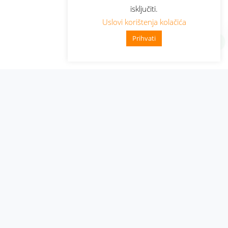
isključiti.
Uslovi korištenja kolačića
Prihvati
Administracija
Nabavke i pozivi
Karijera