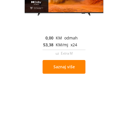
0,00
KM odmah
53,38
KM/mj x24
uz Extra M
Saznaj više